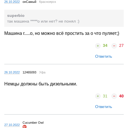
26.10.2022
онСамый
Красноярск
superbio
так машина *****о или нет? не понял :)
Машина г.....о, но можно всё простить за о что пуляет;)
34
27
Ответить
26.10.2022
12465093
Уфа
Немцы должны быть дизельными.
31
40
Ответить
Cucumber Owl
27.10.2022