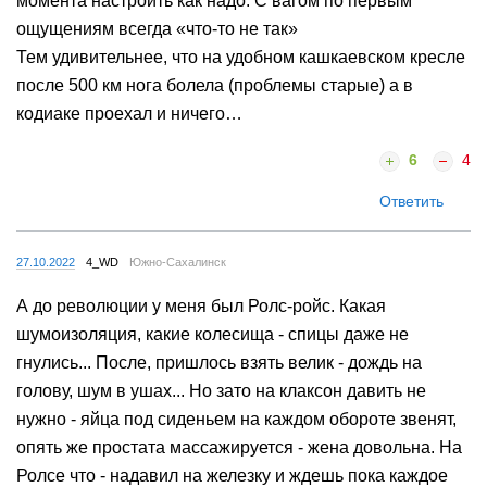
момента настроить как надо. С вагом по первым
ощущениям всегда «что-то не так»
Тем удивительнее, что на удобном кашкаевском кресле
после 500 км нога болела (проблемы старые) а в
кодиаке проехал и ничего…
6
4
Ответить
27.10.2022
4_WD
Южно-Сахалинск
А до революции у меня был Ролс-ройс. Какая
шумоизоляция, какие колесища - спицы даже не
гнулись... После, пришлось взять велик - дождь на
голову, шум в ушах... Но зато на клаксон давить не
нужно - яйца под сиденьем на каждом обороте звенят,
опять же простата массажируется - жена довольна. На
Ролсе что - надавил на железку и ждешь пока каждое