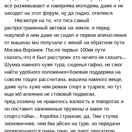
все разжевывают и наверняка молодежь даже и не
заходит на этот форум, ну да ладно, отвлекся.
Несмотря на то, что тига самый
распространенный автоваг на земле, я перед
покупкой в нем даже не сидел и первое впечатление
от машины мы получали с женой на обратном пути
Москва-Воронеж. После первых 100км пути
сказать,что я был расстроен это ничего не сказать...
Шумка намного хуже тура, сиденья гафно, не смог
найти удобного положения+боковая поддержка на
совсем тощих рассчитана, машина намного жеще,
даже чуть хуже чем режим спорт в туареге, но тут
еще мб влияние не стоковой подвески,
пред.хозяину не нравилось валкость в поворотах и
он поставил заниженные пружины и какие то
спорт.стойки... Коробка странная, да, 7ми ступка
экономичнее, чем 6ка айсин на туре, но передачи
переключаются очень рано, не дают двигателю