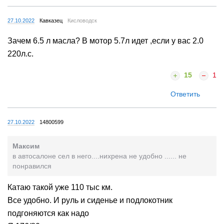
27.10.2022
Кавказец
Кисловодск
Зачем 6.5 л масла? В мотор 5.7л идет ,если у вас 2.0
220л.с.
15
1
Ответить
27.10.2022
14800599
Максим
в автосалоне сел в него....нихрена не удобно ...... не
понравился
Катаю такой уже 110 тыс км.
Все удобно. И руль и сиденье и подлокотник
подгоняются как надо