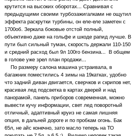
крутится на высоких оборотах... Сравнивая с
предыдущими своими турбозажигалками не ощутил
эффекта раскрутки турбины, он еле-еле заметен с
1700об. Зеркала боковые отстой полный,
объективно даже на гольфе и шкоде рапид лучше. В
пути был сильный туман, скорость держали 110-150
и средний расход был 9л 100го бензина... В общем
в голове уже зрел план продажи...
По размеру салона машина устраивала, в
багажник поместились 4 зимы на 19катках, удобно
что задний диван двигается, сверчков и скрипов нет,
красивая лед подсветка в картах дверей и над
панорамой, панель приборов современная, можно
вывести кучу информации, свет лед поворотный
отличный, адаптивный круиз не самая лишняя
опция, в дальней дороге и по пробкам огонь. Бак
65л, не айс конечно, зато масло теперь на ТО
покупать не 7.5л, а 6.5 :) Видимо человек такая