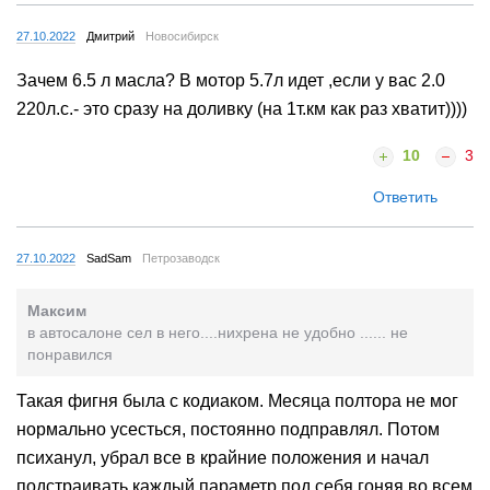
27.10.2022
Дмитрий
Новосибирск
Зачем 6.5 л масла? В мотор 5.7л идет ,если у вас 2.0
220л.с.- это сразу на доливку (на 1т.км как раз хватит))))
10
3
Ответить
27.10.2022
SadSam
Петрозаводск
Максим
в автосалоне сел в него....нихрена не удобно ...... не
понравился
Такая фигня была с кодиаком. Месяца полтора не мог
нормально усесться, постоянно подправлял. Потом
психанул, убрал все в крайние положения и начал
подстраивать каждый параметр под себя гоняя во всем