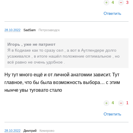
4
3
Ответить
28.10.2022
SadSam
Петрозаводск
Игорь , уже не патриот
Я в Кодиаке как то сразу сел , а вот в Аутлендере долго
усаживался , в итоге нашёл положение оптимальное , но
всё равно не очень удобное .
Ну тут много ещё и от личной анатомии зависит. Тут
главное, что бы была возможность выбора… с этим
нынче увы туговато стало
4
1
Ответить
28.10.2022
Дмитрий
Кемерово