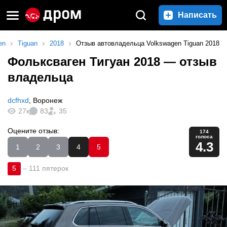
Написать
en
Tiguan
2018
Отзыв автовладельца Volkswagen Tiguan 2018
Фольксваген Тигуан 2018
— отзыв
владельца
dcfhxd
,
Воронеж
27к
83
35
Оцените отзыв:
174
голоса
4.3
1
2
3
4
5
5
–
111 пятерок