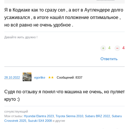
диапазоне,...
Я в Кодиаке как то сразу сел , а вот в Аутлендере долго
усаживался , в итоге нашёл положение оптимальное ,
но всё равно не очень удобное .
Давайте жить дружно !
4
4
Ответить
28.10.2022
egorlike
Сообщений: 8337
Судя по отзыву я понял что машина не очень, но пуляет
круто :)
сочувствующий
Мои отзывы:
Hyundai Elantra 2023
,
Toyota Sienna 2010
,
Subaru BRZ 2022
,
Subaru
Crosstrek 2025
,
Suzuki SX4 2008
и другие