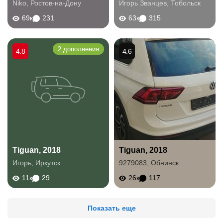
Niko
,
Ростов-на-Дону
Игорь Званцев
,
Тобольск
69к
231
63к
315
2 дополнения
4.8
4.6
Tiguan, 2018
Tiguan, 2018
Игорь
,
Иркутск
9279083
,
Обнинск
11к
29
26к
117
Показать еще