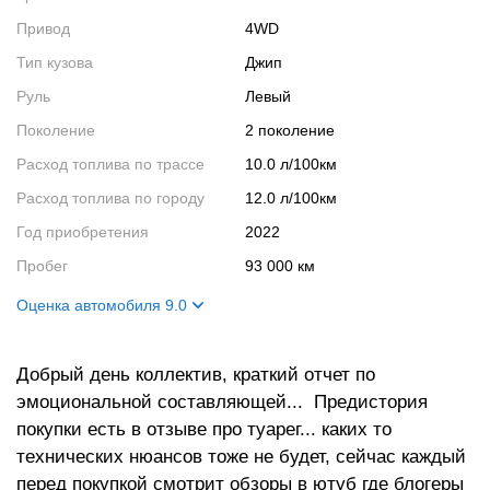
Привод
4WD
Тип кузова
Джип
Руль
Левый
Поколение
2 поколение
Расход топлива по трассе
10.0 л/100км
Расход топлива по городу
12.0 л/100км
Год приобретения
2022
Пробег
93 000 км
Оценка автомобиля 9.0
Внешний вид
8
Добрый день коллектив, краткий отчет по
Салон
8
эмоциональной составляющей... Предистория
Двигатель
10
покупки есть в отзыве про туарег... каких то
Ходовые качества
10
технических нюансов тоже не будет, сейчас каждый
перед покупкой смотрит обзоры в ютуб где блогеры