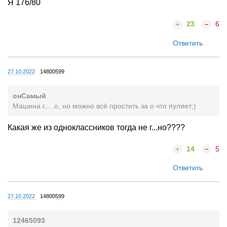
Я 176/80
23
6
Ответить
27.10.2022
14800599
онСамый
Машина г.....о, но можно всё простить за о что пуляет;)
Какая же из одноклассников тогда не г...но????
14
5
Ответить
27.10.2022
14800599
12465093