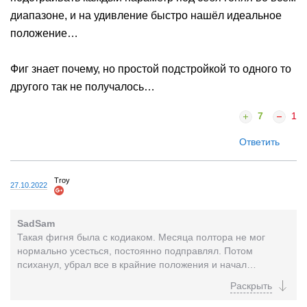
диапазоне, и на удивление быстро нашёл идеальное
положение…
Фиг знает почему, но простой подстройкой то одного то
другого так не получалось…
7
1
Ответить
Troy
27.10.2022
SadSam
Такая фигня была с кодиаком. Месяца полтора не мог
нормально усесться, постоянно подправлял. Потом
психанул, убрал все в крайние положения и начал
подстраивать каждый параметр под себя гоняя во всем
диапазоне,...