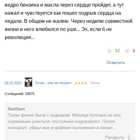
ведро бензина и масла через сердце пройдет, а тут
нажал и чувствуется как пошел подрыв сердца на
педали. В общем не жалею. Через неделю совместной
жизни в него влюбился по уши... Эх, если б не
революция...
32
6
Ответить
28.10.2022
Игорь , уже не патриот
Пенза
Сообщений: 33875
SadSam
Такая фигня была с кодиаком. Месяца полтора не мог
нормально усесться, постоянно подправлял. Потом
психанул, убрал все в крайние положения и начал
подстраивать каждый параметр под себя гоняя во всем