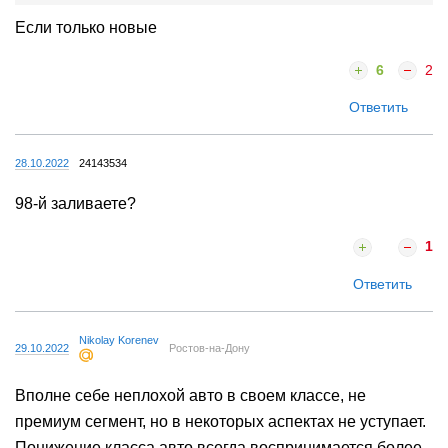
Если только новые
6
2
Ответить
28.10.2022
24143534
98-й заливаете?
1
Ответить
Nikolay Korenev
29.10.2022
Ростов-на-Дону
Вполне себе неплохой авто в своем классе, не
премиум сегмент, но в некоторых аспектах не уступает.
Понижение класса авто всегда воспринимается более