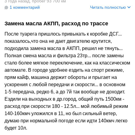
+
6
3 года назад
,
пробег 93 700 км
1 комментарий
Читать полностью
Замена масла АКПП, расход по трассе
После туарега пришлось привыкать к коробке ДСГ...
показалось,что она не дает двигателю крутится,
подходила замена масла в АКПП, решил не тянуть...
Полная смена масла и фильтра 23тр... после замены
стало более мягкое переключение, как на классическом
автомате. В городе удобнее ездить на спорт режиме,
прям кайф, машина держит обороты и прыгает на
ускорения с любой передачи и скорости... в основном
1-5 передача, редко 6, а до 7й так вообще не доходит.
Ездили на выходных в др.город, общий путь 1500км -
расход при скорости 180 - 12.5л... мой любимый режим
140-160кмч уложился в 11, но был сильный ветер,
думаю при нормальной погоде если идти 140кмч легко
будет 10л.