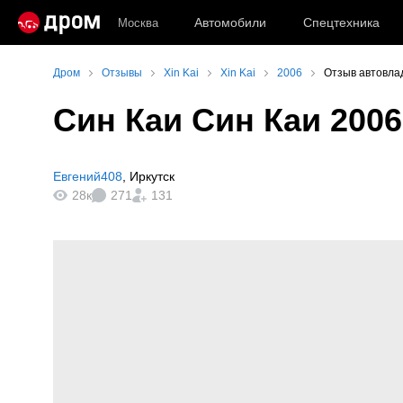
Автомобили
Спецтехника
Москва
Дром
Отзывы
Xin Kai
Xin Kai
2006
Отзыв автовлад
Син Каи Син Каи 2006
Евгений408
,
Иркутск
28к
271
131