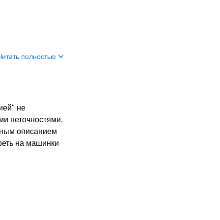
Читать полностью
ией" не
ыми неточностями.
обным описанием
реть на машинки