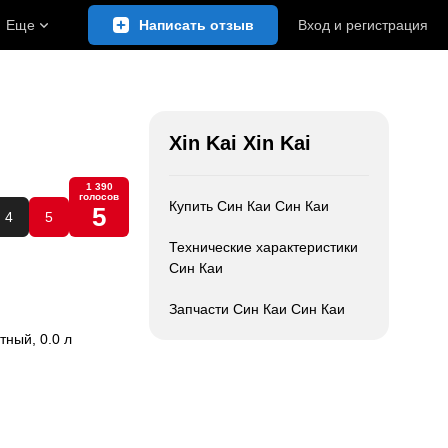
Еще
Написать отзыв
Вход
и
регистрация
Xin Kai Xin Kai
1 390
голосов
Купить Син Каи Син Каи
5
4
5
Технические характеристики
Син Каи
Запчасти Син Каи Син Каи
стный, 0.0 л