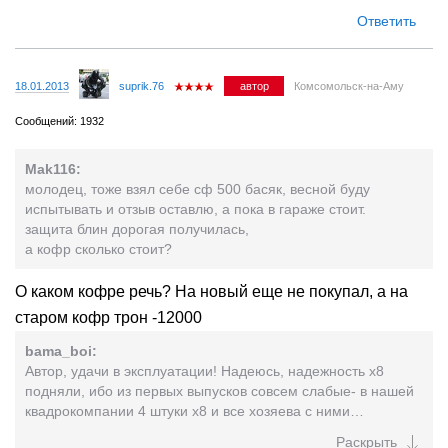
Ответить
18.01.2013
suprik.76
автор
Комсомольск-на-Аму
Сообщений: 1932
Mak116:
молодец, тоже взял себе сф 500 басяк, весной буду
испытывать и отзыв оставлю, а пока в гараже стоит.
защита блин дорогая получилась,
а кофр сколько стоит?
О каком кофре речь? На новый еще не покупал, а на
старом кофр трон -12000
bama_boi:
Автор, удачи в эксплуатации! Надеюсь, надежность х8
подняли, ибо из первых выпусков совсем слабые- в нашей
квадрокомпании 4 штуки х8 и все хозяева с ними
намучались, движки по гарантии меняли и тп. Х6 гораздо