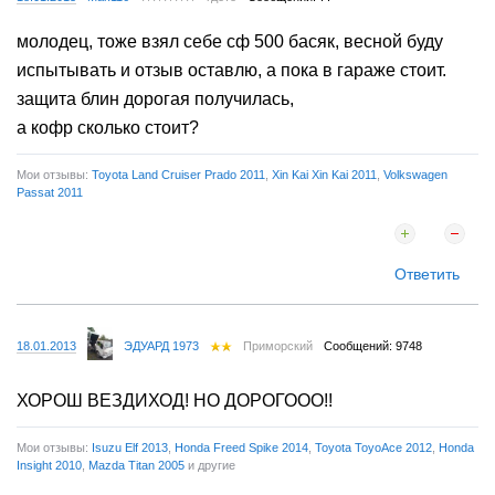
молодец, тоже взял себе сф 500 басяк, весной буду
испытывать и отзыв оставлю, а пока в гараже стоит.
защита блин дорогая получилась,
а кофр сколько стоит?
Мои отзывы:
Toyota Land Cruiser Prado 2011
,
Xin Kai Xin Kai 2011
,
Volkswagen
Passat 2011
Ответить
18.01.2013
ЭДУАРД 1973
Приморский
Сообщений: 9748
ХОРОШ ВЕЗДИХОД! НО ДОРОГООО!!
Мои отзывы:
Isuzu Elf 2013
,
Honda Freed Spike 2014
,
Toyota ToyoAce 2012
,
Honda
Insight 2010
,
Mazda Titan 2005
и другие