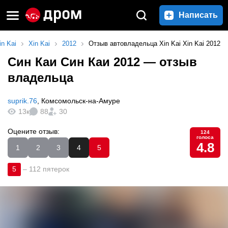
Написать
in Kai
Xin Kai
2012
Отзыв автовладельца Xin Kai Xin Kai 2012
Син Каи Син Каи 2012
— отзыв
владельца
suprik.76
,
Комсомольск-на-Амуре
13к
88
30
Оцените отзыв:
124
голоса
4.8
1
2
3
4
5
5
–
112 пятерок