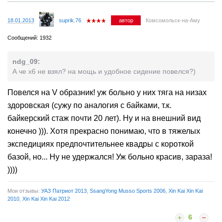
18.01.2013
suprik.76
автор
Комсомольск-на-Аму
Сообщений: 1932
ndg_09:
А че х6 не взял? на мощь и удобное сидение повелся?)
Повелся на V образник! уж больно у них тяга на низах
здоровская (сужу по аналогия с байками, т.к.
байкерский стаж почти 20 лет). Ну и на внешний вид
конечно ))). Хотя прекрасно понимаю, что в тяжелых
экспедициях предпочтительнее квадры с короткой
базой, но... Ну не удержался! Уж больно красив, зараза!
))))
Мои отзывы:
УАЗ Патриот 2013
,
SsangYong Musso Sports 2006
,
Xin Kai Xin Kai
2010
,
Xin Kai Xin Kai 2012
6