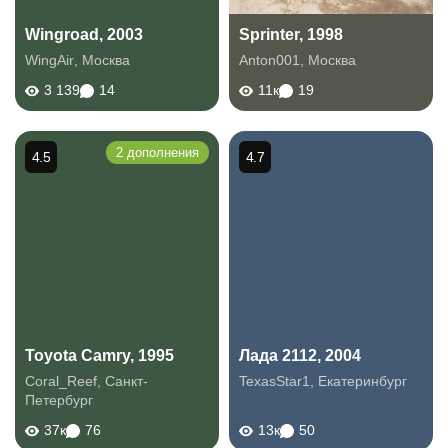
Wingroad, 2003
Sprinter, 1998
WingAir
,
Москва
Anton001
,
Москва
3 139
14
11к
19
2 дополнения
4.5
4.7
Toyota Camry, 1995
Лада 2112, 2004
Coral_Reef
,
Санкт-
TexasStar1
,
Екатеринбург
Петербург
37к
76
13к
50