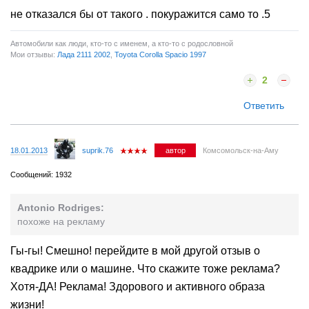
не отказался бы от такого . покуражится само то .5
Автомобили как люди, кто-то с именем, а кто-то с родословной
Мои отзывы:
Лада 2111 2002
,
Toyota Corolla Spacio 1997
2
Ответить
18.01.2013
suprik.76
автор
Комсомольск-на-Аму
Сообщений: 1932
Antonio Rodriges:
похоже на рекламу
Гы-гы! Смешно! перейдите в мой другой отзыв о
квадрике или о машине. Что скажите тоже реклама?
Хотя-ДА! Реклама! Здорового и активного образа
жизни!