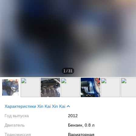
1
/
31
Характеристики Xin Kai Xin Kai
Год выпуска
2012
Двигатель
Бензин, 0.8 л
Трансмиссия
Вариаторная