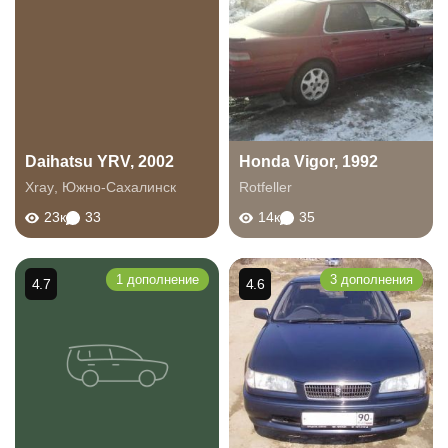
Daihatsu YRV, 2002
Honda Vigor, 1992
Xray
,
Южно-Сахалинск
Rotfeller
23к
33
14к
35
1 дополнение
3 дополнения
4.7
4.6