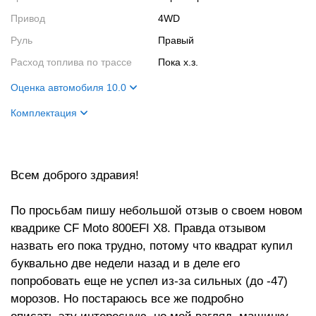
Привод
4WD
Руль
Правый
Расход топлива по трассе
пока х.з.
Оценка автомобиля 10.0
Внешний вид
10
Комплектация
Салон
10
Цвет кузова
синий
Двигатель
10
Двигатель
4 такта 2 цилиндра(V-Twin)
4клапана SOHC
Всем доброго здравия!
Ходовые качества
10
По просьбам пишу небольшой отзыв о своем новом
квадрике CF Moto 800EFI Х8. Правда отзывом
назвать его пока трудно, потому что квадрат купил
буквально две недели назад и в деле его
попробовать еще не успел из-за сильных (до -47)
морозов. Но постараюсь все же подробно