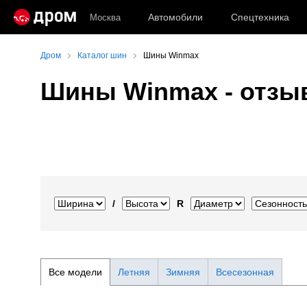
Автомобили
Спецтехника
Москва
Дром
Каталог шин
Шины Winmax
Шины Winmax - отзыв
/
R
Все модели
Летняя
Зимняя
Всесезонная