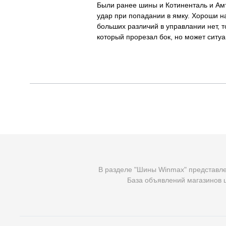
Были ранее шины и Котиненталь и Амте
удар при попадании в ямку. Хороши н
больших различий в управлании нет, т
который прорезал бок, но может ситу
В разделе "Шины Winmax" представле
База объявлений магазинов ш