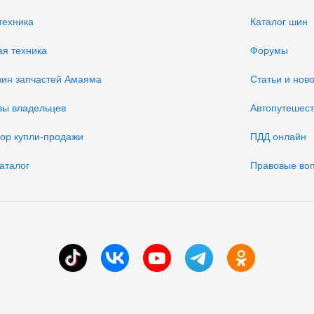
техника
Каталог шин
ая техника
Форумы
зин запчастей Амаяма
Статьи и нов
вы владельцев
Автопутешес
вор купли-продажи
ПДД онлайн
аталог
Правовые во