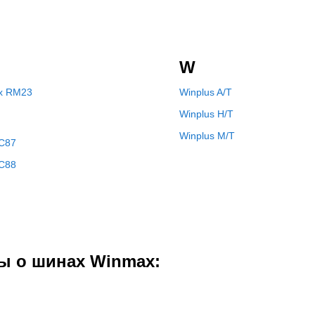
W
x RM23
Winplus A/T
Winplus H/T
Winplus M/T
TC87
TC88
ы о шинах Winmax: