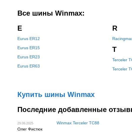
Все шины Winmax:
E
R
Eurus ER12
Racingma
Eurus ER15
T
Eurus ER23
Terceler 
Eurus ER63
Terceler 
Купить шины Winmax
Последние добавленные отзыв
Winmax Terceler TC88
29.06.2025
Олег Фистюк