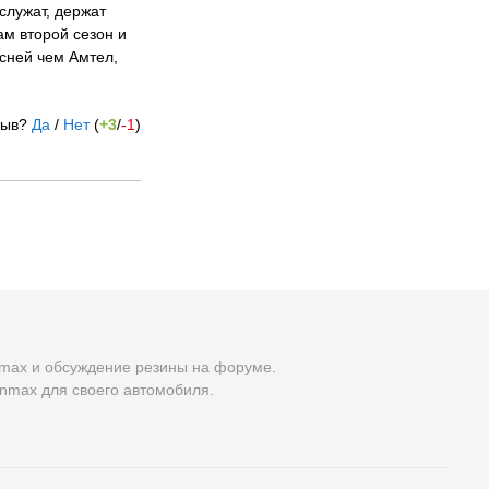
служат, держат
ам второй сезон и
есней чем Амтел,
зыв?
Да
/
Нет
(
+3
/
-1
)
nmax и обсуждение резины на форуме.
inmax для своего автомобиля.