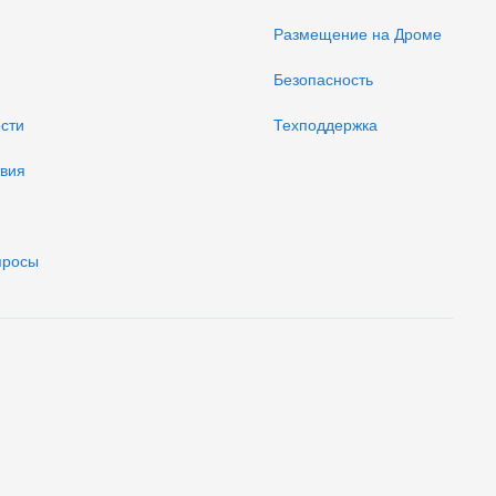
Размещение на Дроме
Безопасность
ости
Техподдержка
твия
просы