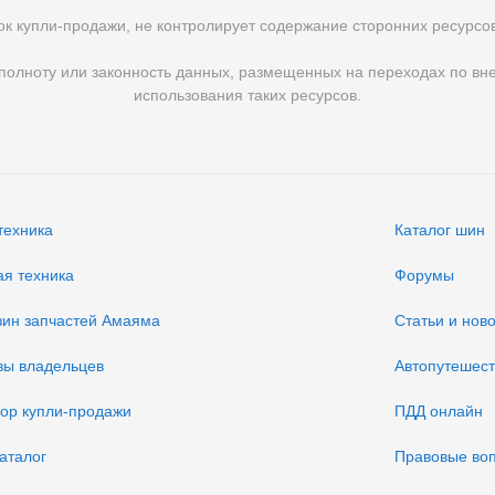
к купли-продажи, не контролирует содержание сторонних ресурсов 
 полноту или законность данных, размещенных на переходах по в
использования таких ресурсов.
техника
Каталог шин
ая техника
Форумы
зин запчастей Амаяма
Статьи и нов
вы владельцев
Автопутешес
вор купли-продажи
ПДД онлайн
аталог
Правовые во