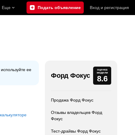
Еще
Подать объявление
Вход
и
регистрация
используйте еe
оценка
модели
Форд Фокус
8.6
Продажа Форд Фокус
Отзывы владельцев Форд
 калькуляторе
Фокус
Тест-драйвы Форд Фокус