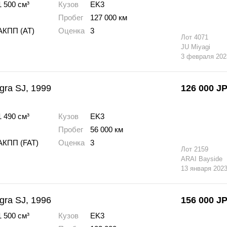
1 500 см³
Кузов
EK3
Пробег
127 000 км
АКПП (AT)
Оценка
3
Лот
4071
JU Miyagi
3 февраля 202
gra SJ, 1999
126 000
J
1 490 см³
Кузов
EK3
Пробег
56 000 км
АКПП (FAT)
Оценка
3
Лот
2159
ARAI Bayside
13 января 202
gra SJ, 1996
156 000
J
1 500 см³
Кузов
EK3