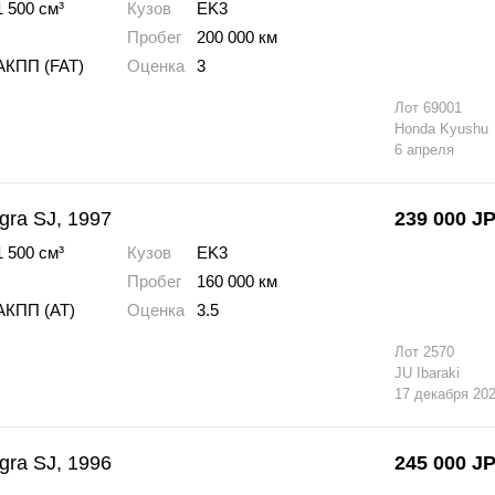
1 500 см³
Кузов
EK3
Пробег
200 000 км
АКПП (FAT)
Оценка
3
Лот
69001
Honda Kyushu
6 апреля
gra SJ, 1997
239 000
J
1 500 см³
Кузов
EK3
Пробег
160 000 км
АКПП (AT)
Оценка
3.5
Лот
2570
JU Ibaraki
17 декабря 20
gra SJ, 1996
245 000
J