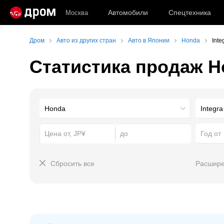
Автомобили
Спецтехника
Москва
Дром
Авто из других стран
Авто в Японии
Honda
Inte
Статистика продаж Ho
Год от
Сбросить все
Расшире