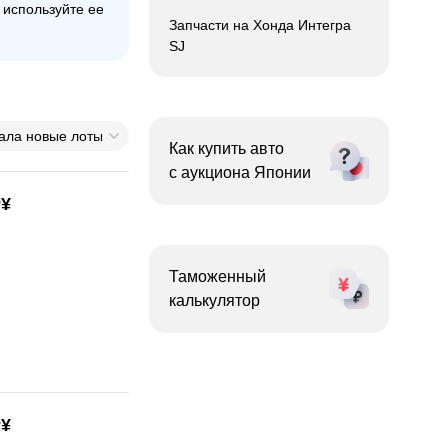
используйте еe
Запчасти на Хонда Интегра
SJ
ала новые лоты
Как купить авто
с
аукциона Японии
P¥
Таможенный
калькулятор
P¥