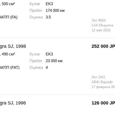
1 500 см³
Кузов
EK3
Пробег
174 000 км
АКПП (FA)
Оценка
3.5
Лот
9554
LAA Okayama
12 мая 2023
gra SJ, 1998
252 000
J
1 490 см³
Кузов
EK3
Пробег
23 000 км
АКПП (FAT)
Оценка
4
Лот
2411
ARAI Bayside
17 февраля 20
gra SJ, 1996
126 000
J