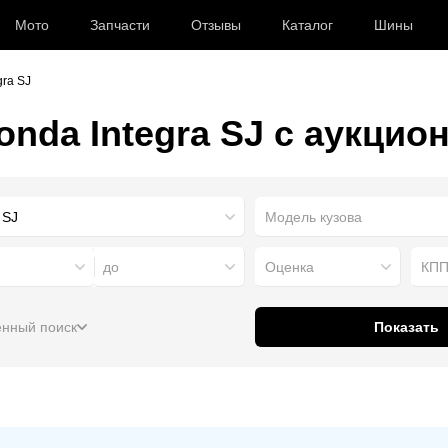
Мото
Запчасти
Отзывы
Каталог
Шины
gra SJ
nda Integra SJ с аукцио
до
Оценка
КП
нный поиск
Показать