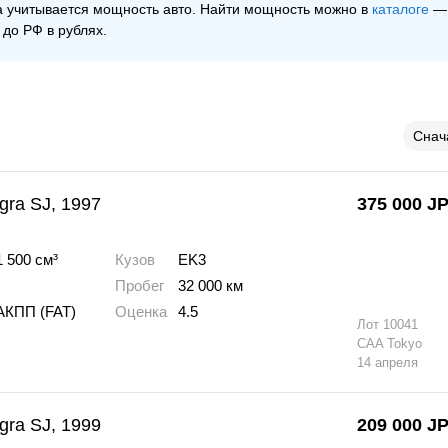
ра учитывается мощность авто. Найти мощность можно в
каталоге
— 
 до РФ в рублях.
Снач
gra SJ, 1997
375 000
J
1 500 см³
Кузов
EK3
Пробег
32 000 км
АКПП (FAT)
Оценка
4.5
Лот
10041
CAA Tokyo
14 апреля
gra SJ, 1999
209 000
J