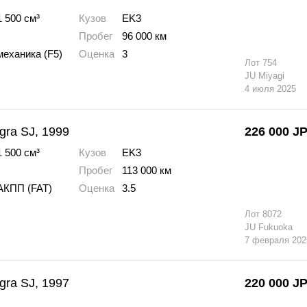
1 500 см³
Кузов
EK3
Пробег
96 000 км
механика (F5)
Оценка
3
Лот
754
JU Miyagi
4 июля 2025
gra SJ, 1999
226 000
J
1 500 см³
Кузов
EK3
Пробег
113 000 км
АКПП (FAT)
Оценка
3.5
Лот
8072
JU Fukuoka
7 февраля 202
gra SJ, 1997
220 000
J