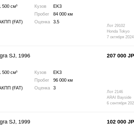
1 500 см³
Кузов
EK3
Пробег
84 000 км
АКПП (FAT)
Оценка
3.5
Лот
29102
Honda Tokyo
7 октября 2024
gra SJ, 1996
207 000
J
1 500 см³
Кузов
EK3
Пробег
96 000 км
АКПП (FAT)
Оценка
3
Лот
2146
ARAI Bayside
6 сентября 20
gra SJ, 1999
102 000
J