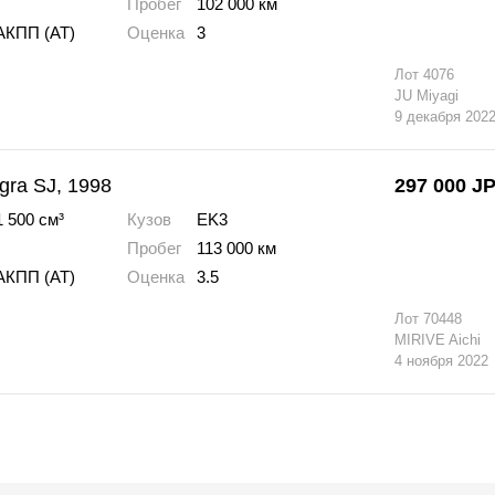
Пробег
102 000 км
АКПП (AT)
Оценка
3
Лот
4076
JU Miyagi
9 декабря 202
gra SJ, 1998
297 000
J
1 500 см³
Кузов
EK3
Пробег
113 000 км
АКПП (AT)
Оценка
3.5
Лот
70448
MIRIVE Aichi
4 ноября 2022