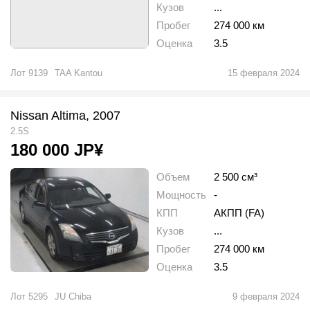
Кузов
...
Пробег
274 000 км
Оценка
3.5
Лот
9139
TAA Kantou
15 февраля 2024
Nissan Altima, 2007
2.5S
180 000
JP¥
Объем
2 500 см³
Мощность
-
КПП
АКПП (FA)
Кузов
...
Пробег
274 000 км
Оценка
3.5
Лот
5295
JU Chiba
9 февраля 2024