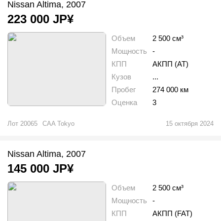
Nissan Altima, 2007
223 000
JP¥
Объем
2 500 см³
Мощность
-
КПП
АКПП (AT)
Кузов
...
Пробег
274 000 км
Оценка
3
Лот
20065
CAA Tokyo
15 октября 2024
Nissan Altima, 2007
145 000
JP¥
Объем
2 500 см³
Мощность
-
КПП
АКПП (FAT)