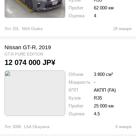
Пробег
62 000 км
Оценка
4
Лот
201
NAA Osaka
29 января
Nissan GT-R, 2019
GT-R PURE EDITION
12 074 000
JP¥
Объем
3 800 см³
Мощность
-
КПП
АКПП (FA)
Кузов
R35
Пробег
25 000 км
Оценка
4.5
Лот
3008
LAA Okayama
9 января