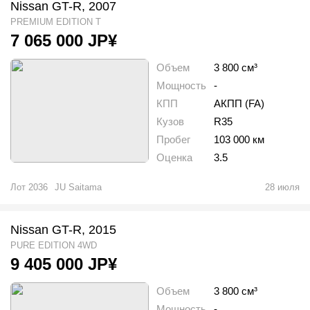
Nissan GT-R, 2007
PREMIUM EDITION T
7 065 000
JP¥
Объем
3 800 см³
Мощность
-
КПП
АКПП (FA)
Кузов
R35
Пробег
103 000 км
Оценка
3.5
Лот
2036
JU Saitama
28 июля
Nissan GT-R, 2015
PURE EDITION 4WD
9 405 000
JP¥
Объем
3 800 см³
Мощность
-