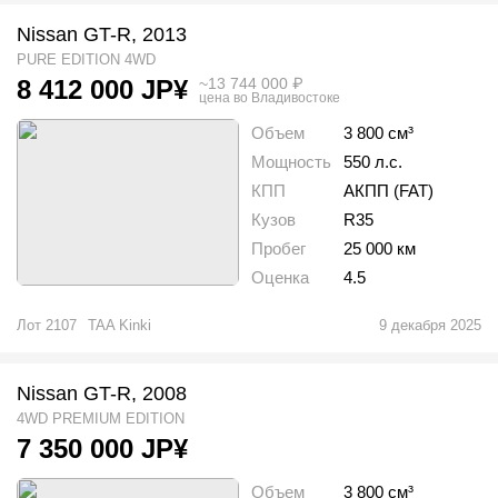
Nissan GT-R, 2013
PURE EDITION 4WD
~
13 744 000
₽
8 412 000
JP¥
цена во Владивостоке
Объем
3 800 см³
Мощность
550 л.с.
КПП
АКПП (FAT)
Кузов
R35
Пробег
25 000 км
Оценка
4.5
Лот
2107
TAA Kinki
9 декабря 2025
Nissan GT-R, 2008
4WD PREMIUM EDITION
7 350 000
JP¥
Объем
3 800 см³