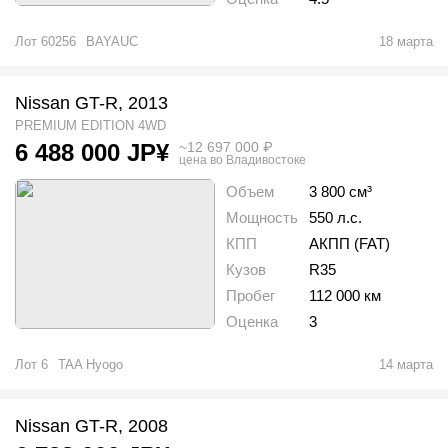
Лот
60256
BAYAUC
18 марта
Nissan GT-R, 2013
PREMIUM EDITION 4WD
~
12 697 000
₽
6 488 000
JP¥
цена во Владивостоке
Объем
3 800 см³
Мощность
550 л.с.
КПП
АКПП (FAT)
Кузов
R35
Пробег
112 000 км
Оценка
3
Лот
6
TAA Hyogo
14 марта
Nissan GT-R, 2008