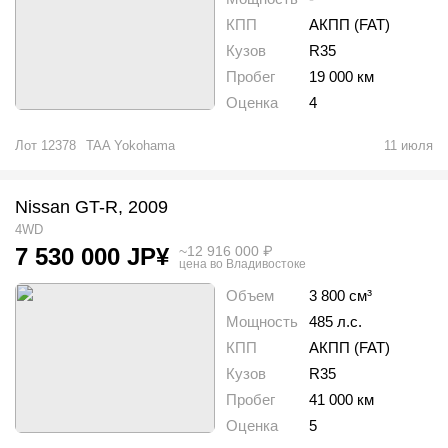
КПП
АКПП (FAT)
Кузов
R35
Пробег
19 000 км
Оценка
4
Лот
12378
TAA Yokohama
11 июля
Nissan GT-R, 2009
4WD
~
12 916 000
₽
7 530 000
JP¥
цена во Владивостоке
Объем
3 800 см³
Мощность
485 л.с.
КПП
АКПП (FAT)
Кузов
R35
Пробег
41 000 км
Оценка
5