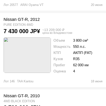
Лот
20577
ARAI Oyama VT
20 июня
Nissan GT-R, 2012
PURE EDITION 4WD
~
13 209 000
₽
7 430 000
JP¥
цена во Владивостоке
Объем
3 800 см³
Мощность
550 л.с.
КПП
АКПП (FAT)
Кузов
R35
Пробег
62 000 км
Оценка
4
Лот
146
TAA Kantou
18 июня
Nissan GT-R, 2010
4WD BLACK EDITION