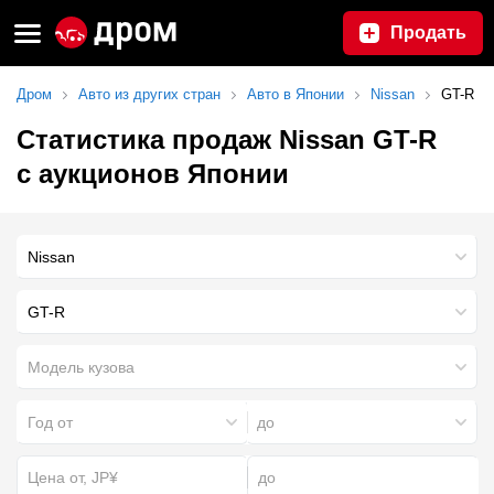
Продать
Дром
Авто из других стран
Авто в Японии
Nissan
GT-R
Статистика продаж Nissan GT-R
с аукционов Японии
Nissan
GT-R
Модель кузова
Год от
до