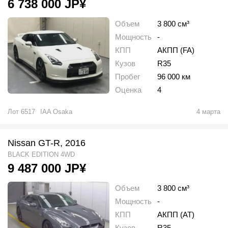
6 738 000
JP¥
Объем
3 800 см³
Мощность
-
КПП
АКПП (FA)
Кузов
R35
Пробег
96 000 км
Оценка
4
Лот
6517
IAA Osaka
4 марта
Nissan GT-R, 2016
BLACK EDITION 4WD
9 487 000
JP¥
Объем
3 800 см³
Мощность
-
КПП
АКПП (AT)
Кузов
R35