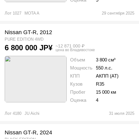
Лот
1027
MOTA A
29 сентября 2025
Nissan GT-R, 2012
PURE EDITION 4WD
~
12 871 000
₽
6 800 000
JP¥
цена во Владивостоке
Объем
3 800 см³
Мощность
550 л.с.
КПП
АКПП (AT)
Кузов
R35
Пробег
15 000 км
Оценка
4
Лот
4180
JU Aichi
31 июля 2025
Nissan GT-R, 2024