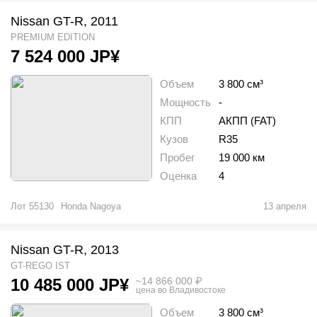
Nissan GT-R, 2011
PREMIUM EDITION
7 524 000
JP¥
Объем
3 800 см³
Мощность
-
КПП
АКПП (FAT)
Кузов
R35
Пробег
19 000 км
Оценка
4
Лот
55130
Honda Nagoya
13 апреля
Nissan GT-R, 2013
GT-REGO IST
~
14 866 000
₽
10 485 000
JP¥
цена во Владивостоке
Объем
3 800 см³