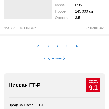
Кузов
R35
Пробег
145 000 км
Оценка
3.5
Лот
3031
JU Fukuoka
27 июня 2025
1
2
3
4
5
6
следующая
оценка
модели
Ниссан ГТ-Р
9.1
Продажа Ниссан ГТ-Р