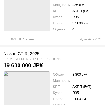
Мощность
485 л.с.
КПП
АКПП (FA)
Кузов
R35
Пробег
37 000 км
Оценка
4
Лот
5021
JU Saitama
9 декабря 2025
Nissan GT-R, 2025
PREMIUM EDITION T SPECIFICATIONS
19 600 000
JP¥
Объем
3 800 см³
Мощность
-
КПП
АКПП (FAT)
Кузов
R35
Пробег
2 000 км
Оценка
5