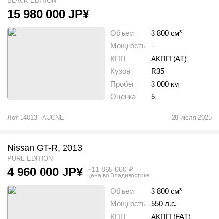
BLACK EDITION
15 980 000
JP¥
Объем
3 800 см³
Мощность
-
КПП
АКПП (AT)
Кузов
R35
Пробег
3 000 км
Оценка
5
Лот
14013
AUCNET
28 июля 2025
Nissan GT-R, 2013
PURE EDITION
~
11 865 000
₽
4 960 000
JP¥
цена во Владивостоке
Объем
3 800 см³
Мощность
550 л.с.
КПП
АКПП (FAT)