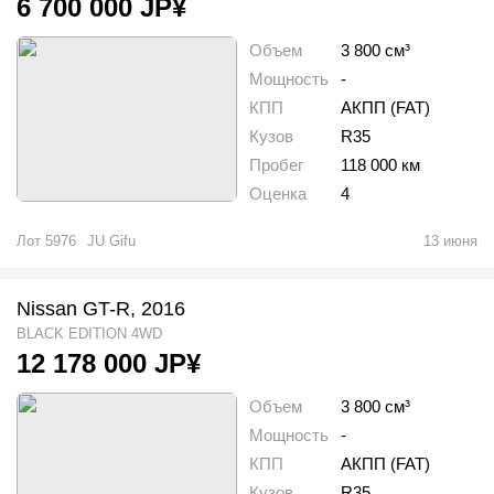
6 700 000
JP¥
Объем
3 800 см³
Мощность
-
КПП
АКПП (FAT)
Кузов
R35
Пробег
118 000 км
Оценка
4
Лот
5976
JU Gifu
13 июня
Nissan GT-R, 2016
BLACK EDITION 4WD
12 178 000
JP¥
Объем
3 800 см³
Мощность
-
КПП
АКПП (FAT)
Кузов
R35