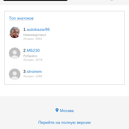
Топ знатоков
1.
autobazar86
Нижневартовск
Лучших: 5691
2.
МБ230
Рубцовск
Лучших: 2978
3.
stroirem
Лучших: 1066
Москва
Перейти на полную версию