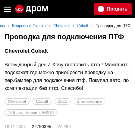
Продать
ом
Вопросы и Ответы
Chevrolet
Cobalt
Проводка для ПТФ
Проводка для подключения ПТФ
Chevrolet Cobalt
Всем добрый день! Хочу поставить птф ! Может кто
подскажет где можно приобрести проводку на
пер.бампер для подключения птф. Покупал авто, по
комплектации без птф. Спасибо!
Chevrolet
Cobalt
2013
2 поколение
106 л.с., Бензин, МКПП
16.11.2024
22750395
299