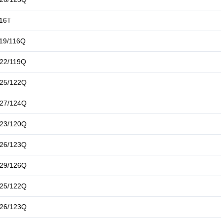
16T
19/116Q
22/119Q
25/122Q
27/124Q
23/120Q
26/123Q
29/126Q
25/122Q
26/123Q