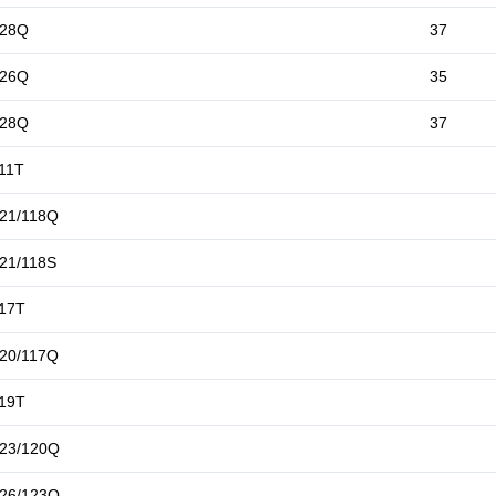
128Q
37
126Q
35
128Q
37
11T
21/118Q
21/118S
17T
20/117Q
19T
23/120Q
26/123Q