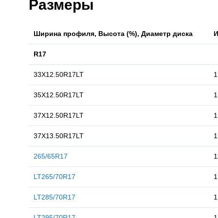
Размеры
Ширина профиля, Высота (%), Диаметр диска
И
R17
33X12.50R17LT
35X12.50R17LT
37X12.50R17LT
37X13.50R17LT
265/65R17
1
LT265/70R17
1
LT285/70R17
1
LT295/70R17
1