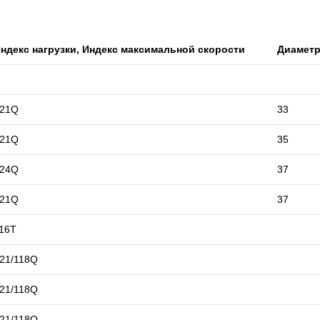
ндекс нагрузки, Индекс максимальной скорости
Диамет
121Q
33
121Q
35
124Q
37
121Q
37
16T
21/118Q
21/118Q
21/118Q