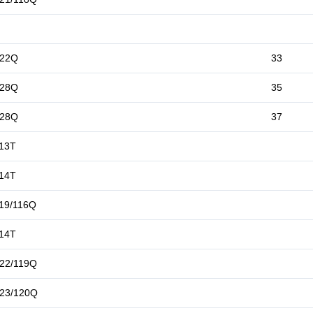
122Q
33
128Q
35
128Q
37
13T
14T
19/116Q
14T
22/119Q
23/120Q