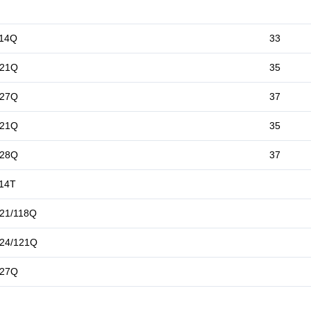
114Q
33
121Q
35
127Q
37
121Q
35
128Q
37
14T
21/118Q
24/121Q
127Q