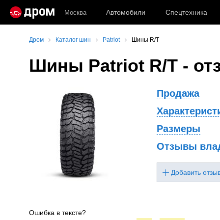
Автомобили
Спецтехника
Москва
Дром
Каталог шин
Patriot
Шины R/T
Шины
Patriot R/T
- от
Продажа
Характерист
Размеры
Отзывы вла
Добавить отзы
Ошибка в тексте?