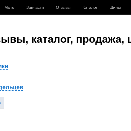
Мото
Запчасти
Отзывы
Каталог
Шины
зывы, каталог, продажа,
ики
дельцев
в