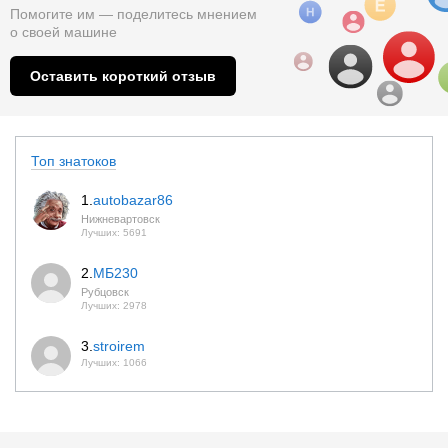
Помогите им — поделитесь мнением
о
своей машине
Оставить короткий отзыв
Топ знатоков
1.
autobazar86
Нижневартовск
Лучших: 5691
2.
МБ230
Рубцовск
Лучших: 2978
3.
stroirem
Лучших: 1066