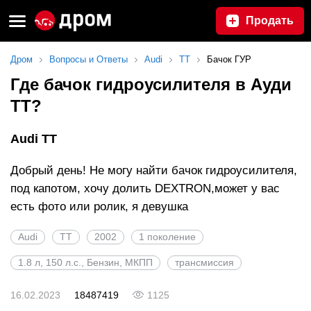
Продать
Дром
Вопросы и Ответы
Audi
TT
Бачок ГУР
Где бачок гидроусилителя в Ауди
ТТ?
Audi TT
Добрый день! Не могу найти бачок гидроусилителя,
под капотом, хочу долить DEXTRON,может у вас
есть фото или ролик, я девушка
Audi
TT
2002
1 поколение
1.8 л, 150 л.с., Бензин, МКПП
трансмиссия
16.02.2023
18487419
1125