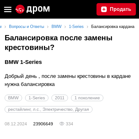
Продать
м
Вопросы и Ответы
BMW
1-Series
Балансировка кардана
Балансировка после замены
крестовины?
BMW 1-Series
Добрый день , после замены крестовины в кардане
нужна балансировка
BMW
1-Series
2011
1 поколение
рестайлинг, л.с., Электричество, Другая
08.12.2024
23906649
334