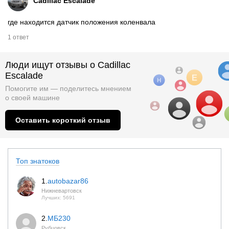
Cadillac Escalade
где находится датчик положения коленвала
1 ответ
Люди ищут отзывы о Cadillac
Escalade
Помогите им — поделитесь мнением
о
своей машине
Оставить короткий отзыв
Топ знатоков
1.
autobazar86
Нижневартовск
Лучших: 5691
2.
МБ230
Рубцовск