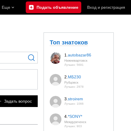
Еще
Подать объявление
Вход
и
регистрация
Топ знатоков
1.
autobazar86
Нижневартовск
Лучших: 5691
2.
МБ230
Рубцовск
Лучших: 2978
3.
stroirem
Задать вопрос
Лучших: 1066
4.
*SONY*
Междуреченск
Лучших: 903