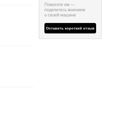
Помогите им —
поделитесь мнением
о
своей машине
Оставить короткий отзыв