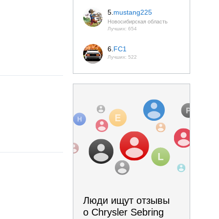
5.
mustang225
Новосибирская область
Лучших: 654
6.
FC1
Лучших: 522
Люди ищут отзывы
о Chrysler Sebring