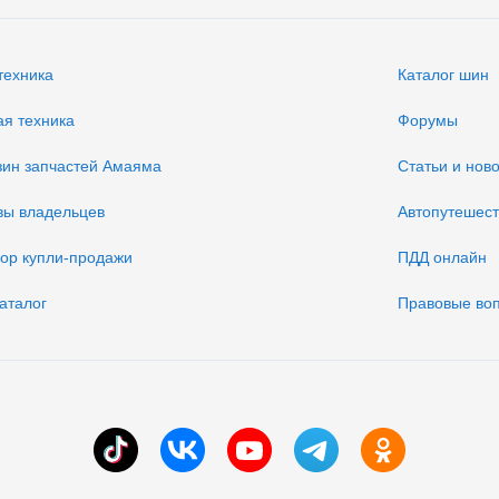
техника
Каталог шин
ая техника
Форумы
зин запчастей Амаяма
Статьи и нов
вы владельцев
Автопутешес
вор купли-продажи
ПДД онлайн
аталог
Правовые во