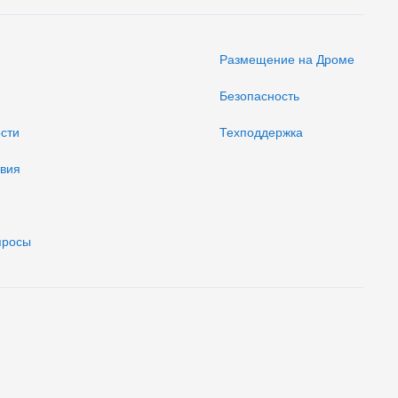
Размещение на Дроме
Безопасность
ости
Техподдержка
твия
просы