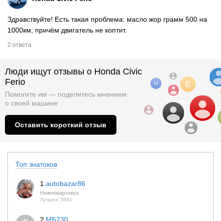
Здравствуйте! Есть такая проблема: масло жор грамм 500 на
1000км, причём двигатель не коптит.
2 ответа
Люди ищут отзывы о Honda Civic
Ferio
Помогите им — поделитесь мнением
о
своей машине
Оставить короткий отзыв
Топ знатоков
1.
autobazar86
Нижневартовск
Лучших: 5691
2.
МБ230