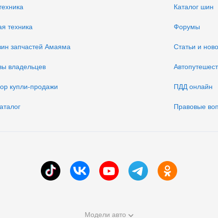
техника
Каталог шин
ая техника
Форумы
зин запчастей Амаяма
Статьи и нов
вы владельцев
Автопутешес
вор купли-продажи
ПДД онлайн
аталог
Правовые во
Модели авто