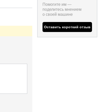
Помогите им —
поделитесь мнением
о
своей машине
Оставить короткий отзыв