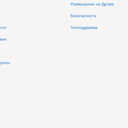
Размещение на Дроме
Безопасность
ости
Техподдержка
твия
просы