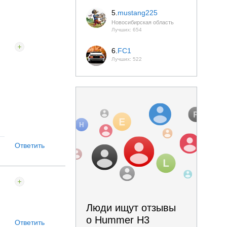
5.
mustang225
Новосибирская область
Лучших: 654
6.
FC1
Лучших: 522
Ответить
Люди ищут отзывы
о Hummer H3
Ответить