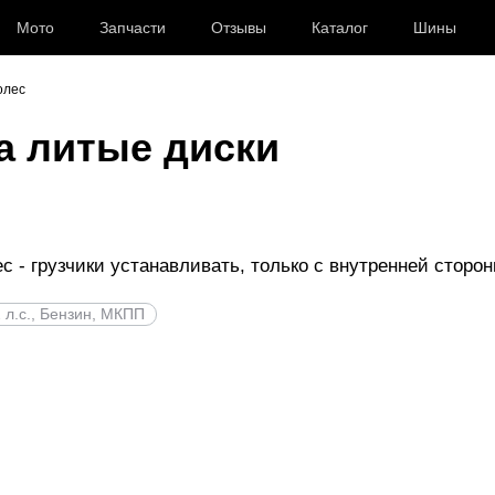
Мото
Запчасти
Отзывы
Каталог
Шины
олес
на литые диски
с - грузчики устанавливать, только с внутренней сторо
2 л.с., Бензин, МКПП