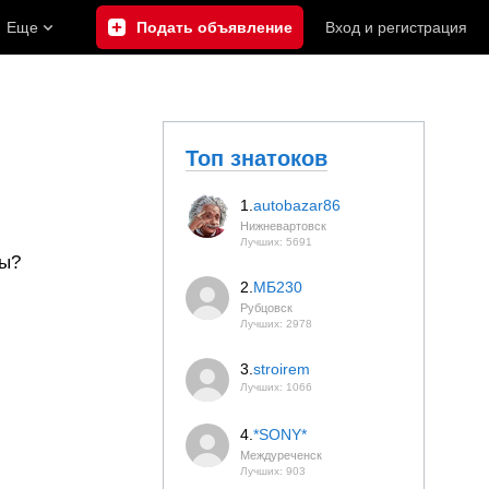
Еще
Подать объявление
Вход
и
регистрация
Топ знатоков
1.
autobazar86
Нижневартовск
Лучших: 5691
ны?
2.
МБ230
Рубцовск
Лучших: 2978
3.
stroirem
Лучших: 1066
4.
*SONY*
Междуреченск
Лучших: 903