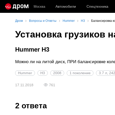
Автомобили
Спецтехника
Москва
Дром
Вопросы и Ответы
Hummer
H3
Балансировка к
Установка грузиков 
Hummer H3
Можно ли на литой диск, ПРИ балансировке коле
Hummer
H3
2008
1 поколение
3.7 л, 24
17.11.2018
761
2 ответа