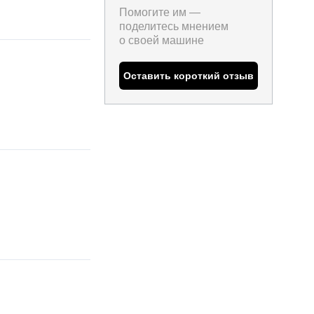
Помогите им —
поделитесь мнением
о
своей машине
Оставить короткий отзыв