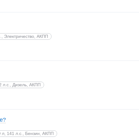
с., Электричество, АКПП
2 л.с., Дизель, АКПП
те?
0 л, 141 л.с., Бензин, АКПП