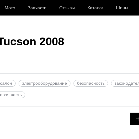
Мото
Запчасти
Отзывы
Каталог
Шины
Tucson 2008
салон
электрооборудование
безопасность
законодате
овая часть