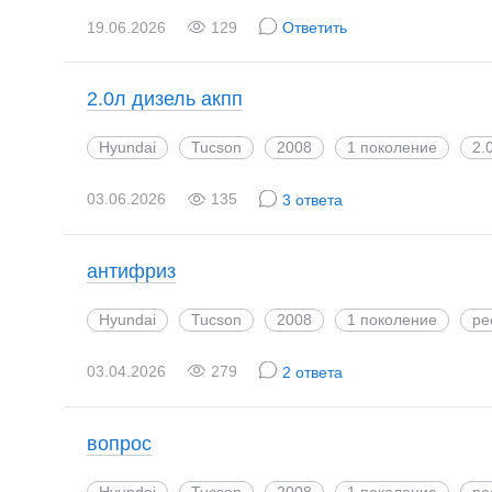
19.06.2026
129
Ответить
2.0л дизель акпп
Hyundai
Tucson
2008
1 поколение
2.
03.06.2026
135
3 ответа
антифриз
Hyundai
Tucson
2008
1 поколение
ре
03.04.2026
279
2 ответа
вопрос
Hyundai
Tucson
2008
1 поколение
ре