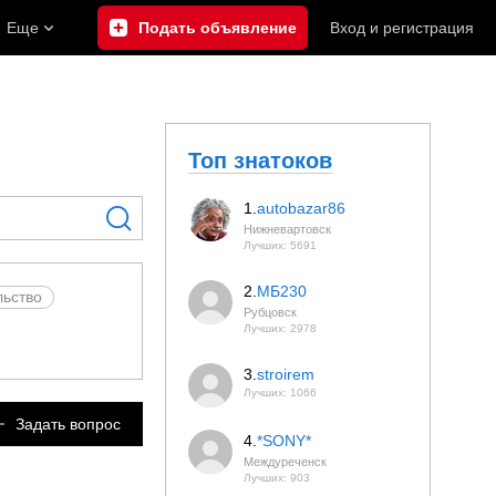
Еще
Подать объявление
Вход
и
регистрация
Топ знатоков
1.
autobazar86
Нижневартовск
Лучших: 5691
2.
МБ230
льство
Рубцовск
Лучших: 2978
3.
stroirem
Лучших: 1066
Задать вопрос
4.
*SONY*
Междуреченск
Лучших: 903