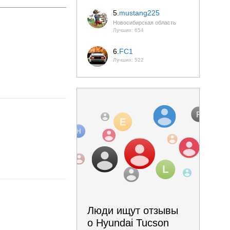
5.
mustang225
Новосибирская область
Лучших: 654
6.
FC1
Лучших: 522
Люди ищут отзывы
о Hyundai Tucson