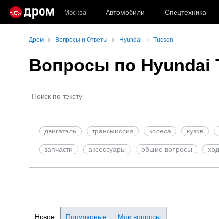
Автомобили
Спецтехника
Москва
Дром
Вопросы и Ответы
Hyundai
Tucson
Вопросы по Hyundai 
двигатель
трансмиссия
колеса
кузов
запчасти
аксесcуары
общие вопросы
ход
Новое
Популярные
Мои вопросы