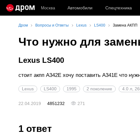
Автомобили
Спецтехника
Москва
Дром
Вопросы и Ответы
Lexus
LS400
Замена АКПП
Что нужно для заме
Lexus LS400
стоит акпп А342Е хочу поставить А341Е что нуж
Lexus
LS400
1995
2 поколение
4.0 л, 2
22.04.2019
4851232
271
1 ответ