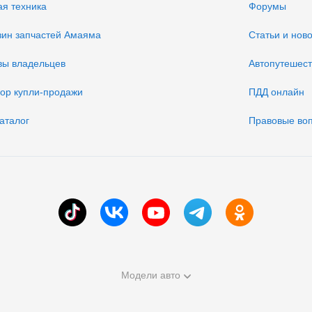
ая техника
Форумы
зин запчастей Амаяма
Статьи и нов
вы владельцев
Автопутешес
вор купли-продажи
ПДД онлайн
аталог
Правовые во
Модели авто