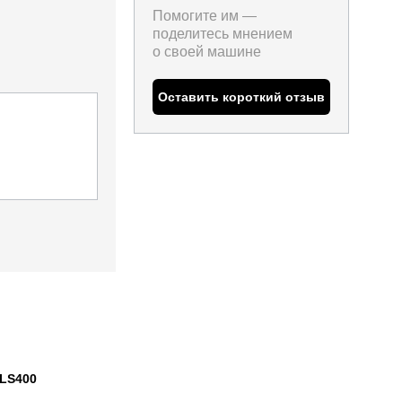
Помогите им —
поделитесь мнением
о
своей машине
Оставить короткий отзыв
 LS400