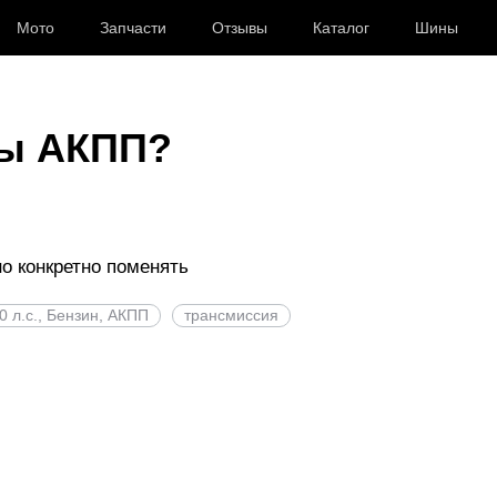
Мото
Запчасти
Отзывы
Каталог
Шины
ны АКПП?
но конкретно поменять
60 л.с., Бензин, АКПП
трансмиссия