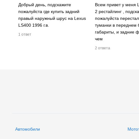
Добрый день, подскажите
Всем привет у меня 
пожалуйста где купить задний
2 рестайлинг , подск
правый наружный шрус на Lexus
пожалуйста перестал
LS400 1996 г.в.
туманки в переднем 
габариты, и задние ф
1 ответ
чем
2 ответа
Автомобили
Мото