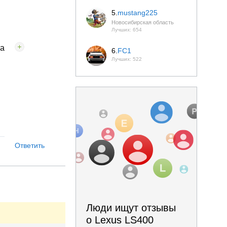
5.
mustang225
Новосибирская область
Лучших: 654
та
6.
FC1
Лучших: 522
Ответить
Люди ищут отзывы
о Lexus LS400