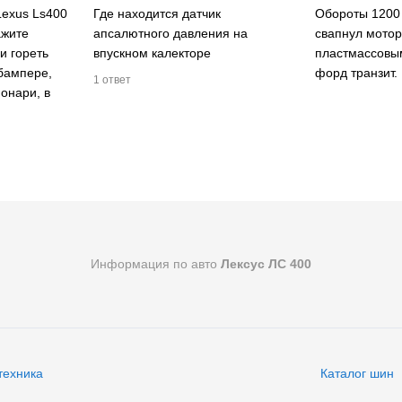
Lexus Ls400
Где находится датчик
Обороты 1200 
ажите
апсалютного давления на
свапнул мотор 
и гореть
впускном калекторе
пластмассовы
бампере,
форд транзит.
1 ответ
онари, в
Информация по авто
Лексус ЛС 400
техника
Каталог шин