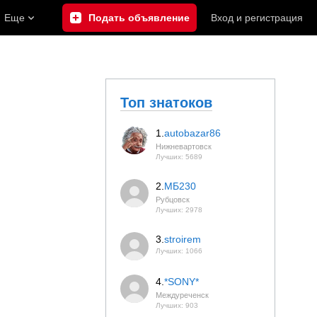
Еще
Подать объявление
Вход
и
регистрация
Топ знатоков
1.
autobazar86
Нижневартовск
Лучших: 5689
2.
МБ230
Рубцовск
Лучших: 2978
3.
stroirem
Лучших: 1066
4.
*SONY*
Междуреченск
Лучших: 903