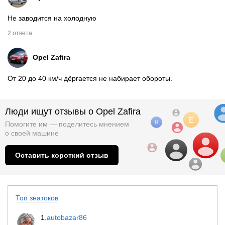
Не заводится на холодную
2 ответа
Opel Zafira
От 20 до 40 км/ч дёргается не набирает обороты.
Люди ищут отзывы о Opel Zafira
Помогите им — поделитесь мнением
о
своей машине
Оставить короткий отзыв
Топ знатоков
1.
autobazar86