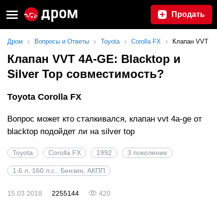
Продать
Дром
Вопросы и Ответы
Toyota
Corolla FX
Клапан VVT
Клапан VVT 4A-GE: Blacktop и
Silver Top совместимость?
Toyota Corolla FX
Вопрос может кто сталкивался, клапан vvt 4a-ge от
blacktop подойдет ли на silver top
Toyota
Corolla FX
1992
3 поколение
1.6 л, 160 л.с., Бензин, АКПП
15.03.2018
2255144
420