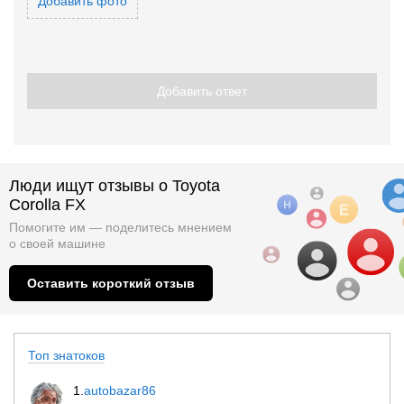
Добавить фото
Добавить ответ
Люди ищут отзывы о Toyota
Corolla FX
Помогите им — поделитесь мнением
о
своей машине
Оставить короткий отзыв
Топ знатоков
1.
autobazar86