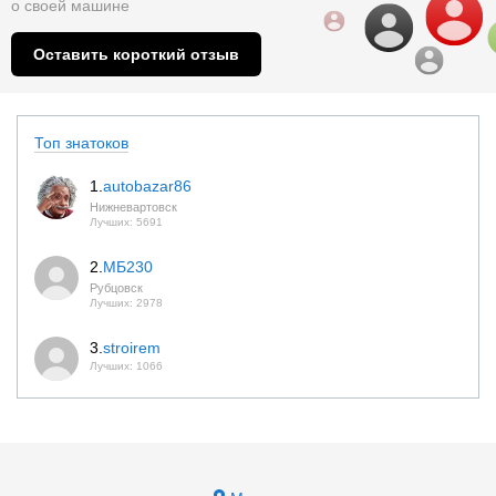
о
своей машине
Оставить короткий отзыв
Топ знатоков
1.
autobazar86
Нижневартовск
Лучших: 5691
2.
МБ230
Рубцовск
Лучших: 2978
3.
stroirem
Лучших: 1066