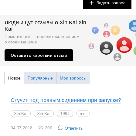
Задать вопрос
Люди ищут отзывы о Xin Kai Xin
Kai
Помогите им — поделитесь мнением
о
своей машине
Оставить короткий отзыв
Новое
Популярные
Мои вопросы
Стучит под правым сидением при запуске?
Xin Kai
Xin Kai
1994
л.с.
04.07.2018
206
Ответить