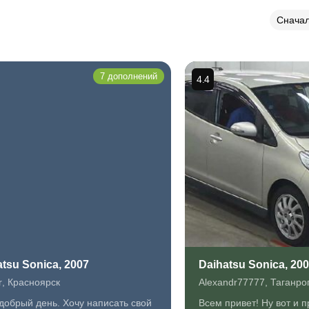
Снача
7 дополнений
4.4
tsu Sonica, 2007
Daihatsu Sonica, 20
r
,
Красноярск
Alexandr77777
,
Таганро
добрый день. Хочу написать свой
Всем привет! Ну вот и 