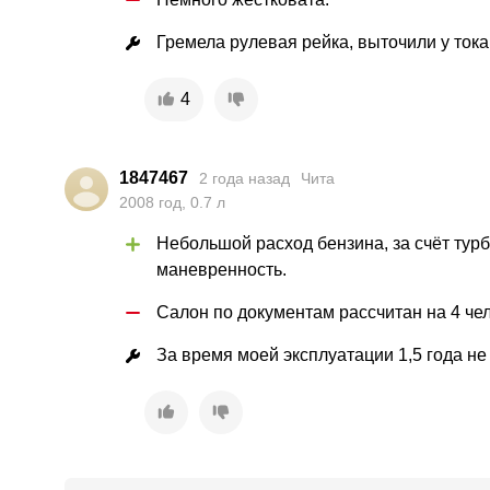
Гремела рулевая рейка, выточили у тока
4
1847467
2 года назад
Чита
2008
год
,
0.7
л
Небольшой расход бензина, за счёт турб
маневренность.
Салон по документам рассчитан на 4 чел
За время моей эксплуатации 1,5 года не