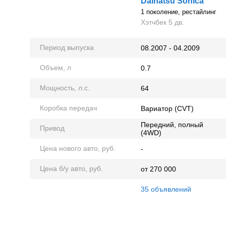
Daihatsu Sonica
1 поколение, рестайлинг
Хэтчбек 5 дв.
Период выпуска
08.2007 - 04.2009
Объем, л
0.7
Мощность, л.с.
64
Коробка передач
Вариатор (CVT)
Передний, полный
Привод
(4WD)
Цена нового авто, руб.
-
Цена б/у авто, руб.
от 270 000
35 объявлений