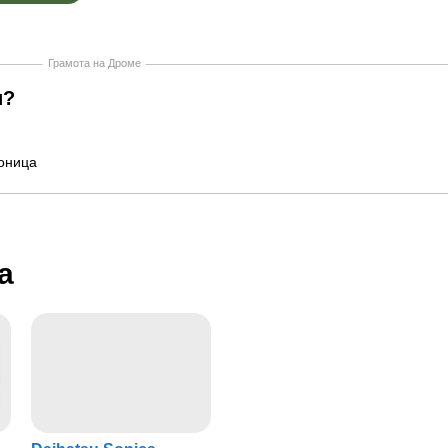
Грамота на Дроме
и?
оница
a