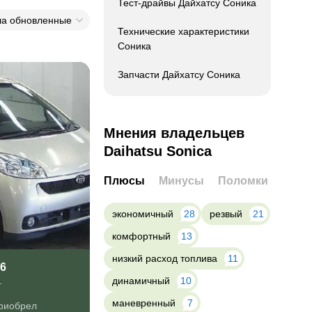
Тест-драйвы Дайхатсу Соника
ла обновленные
Технические характеристики
Соника
Запчасти Дайхатсу Соника
Мнения владельцев
Daihatsu Sonica
Плюсы
Минусы
Поломки
экономичный
28
резвый
21
комфортный
13
низкий расход топлива
11
06
динамичный
10
г
маневренный
7
приобрел