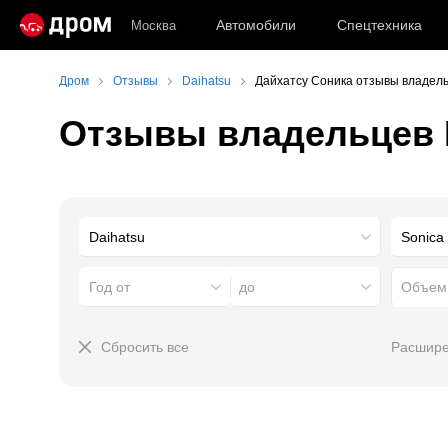
Автомобили
Спецтехника
Москва
Дром
Отзывы
Daihatsu
Дайхатсу Соника отзывы владел
Отзывы владельцев D
Год от
до
Сбросить все
Расшире