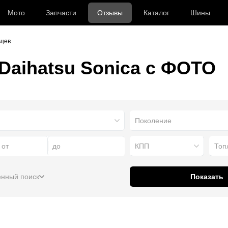
Мото
Запчасти
Отзывы
Каталог
Шины
ьцев
aihatsu Sonica с ФОТО
Поколение
КПП
Топ
нный поиск
Показать