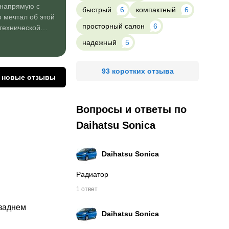
) напрямую с
быстрый
6
компактный
6
 мечтал об этой
просторный салон
6
технической
й по
надежный
5
плектации.
..
гатая RS
93 коротких отзыва
а новые отзывы
двигатель
Вопросы и ответы по
Daihatsu Sonica
Daihatsu
Sonica
Радиатор
1 ответ
заднем 
Daihatsu
Sonica