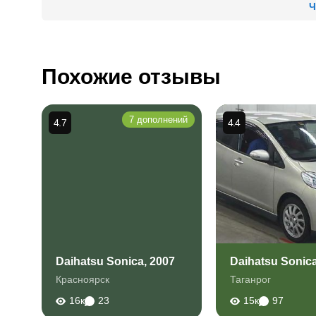
Ч
Похожие отзывы
7 дополнений
4.7
4.4
Daihatsu Sonica, 2007
Daihatsu Sonica
Красноярск
Таганрог
16к
23
15к
97