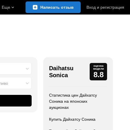
Еще
Написать отзыв
Вход
и
регистрация
оценка
Daihatsu
модели
8.8
Sonica
ливо
Статистика цен Дайхатсу
Соника на японских
аукционах
Купить Дайхатсу Соника