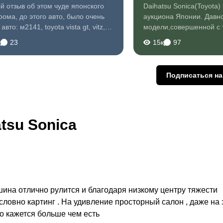
й отзыв об этом чуде японского
Daihatsu Sonica(Toyota
рома, до этого авто, было очень
аукциона Японии. Давно
авто: м2141, toyota vista gt, vitz,
модели,совершенной с 
1.7, escudo, prelude, Solaris, insight.
точки зрения,интересно
к
23
15к
97
дого из этих авто есть свои плюсы,
дизайну,богатой по ком
дая мне по своему нравилась. И
Кстати по комплектации.
бладая прелюдом 3.5...
Комплектация самая бо
Подписаться н
LIMITED спорт версия, 
цепной 64 л...
tsu Sonica
шина отлично рулится и благодаря низкому центру тяжести 
ловно картинг . На удивление просторный салон , даже на 
о кажется больше чем есть