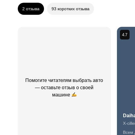
2 отзыва
93 коротких отзыва
4.7
Помогите читателям выбрать авто
— оставьте отзыв о
своей
машине
Daiha
X-cille
Всем 