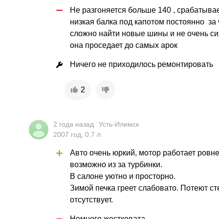
Не разгоняется больше 140 , срабатывает
низкая балка под капотом постоянно  за
сложно найти новые шины и не очень сил
она проседает до самых арок
Ничего не приходилось ремонтировать
2
2 года назад
Усть-Илимск
2007
год
,
0.7
л
Авто очень юркий, мотор работает ровне
возможно из за турбинки. 

В салоне уютно и просторно. 

Зимой печка греет слабовато. Потеют сте
отсутствует.
Немного жестковата.