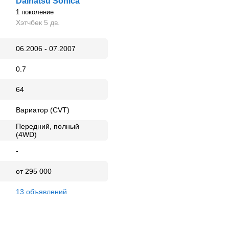
Daihatsu Sonica
1 поколение
Хэтчбек 5 дв.
06.2006 - 07.2007
0.7
64
Вариатор (CVT)
Передний, полный
(4WD)
-
от 295 000
13 объявлений