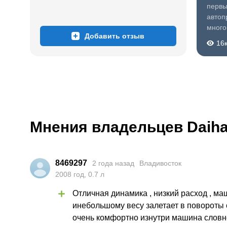
первы
автоп
много 
Добавить отзыв
civic 
16
И каж
и каж
вот о
Мнения владельцев Daiha
8469297
2 года назад
Владивосток
2008
год
,
0.7
л
Отличная динамика , низкий расход , ма
инебольшому весу залетает в повороты с
очень комфортно изнутри машина словн