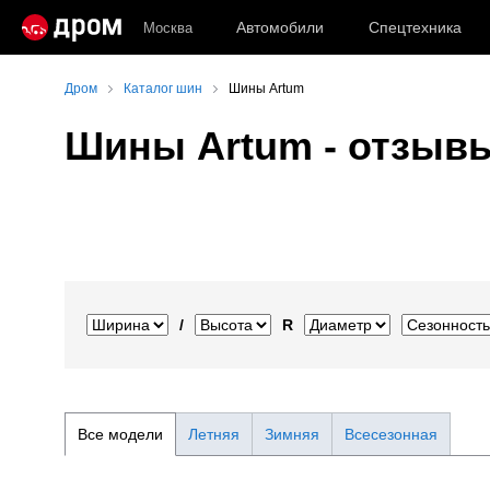
Автомобили
Спецтехника
Москва
Дром
Каталог шин
Шины Artum
Шины Artum - отзывы
/
R
Все модели
Летняя
Зимняя
Всесезонная