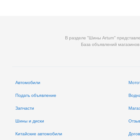
В разделе "Шины Artum" представл
База объявлений магазинов 
Автомобили
Мото
Подать объявление
Водн
Запчасти
Мага
Шины и диски
Отзы
Китайские автомобили
Дого