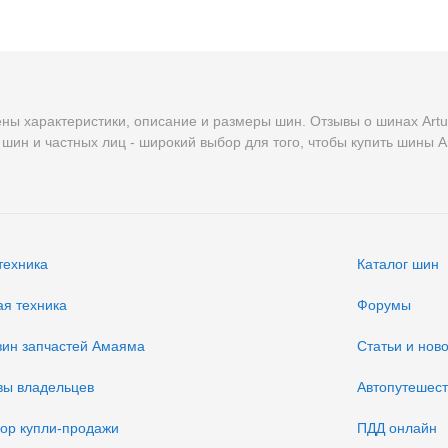
ены характеристики, описание и размеры шин. Отзывы о шинах Art
шин и частных лиц - широкий выбор для того, чтобы купить шины A
техника
Каталог шин
ая техника
Форумы
зин запчастей Амаяма
Статьи и нов
вы владельцев
Автопутешес
вор купли-продажи
ПДД онлайн