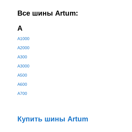
Все шины Artum:
A
A1000
A2000
A300
A3000
A500
A600
A700
Купить шины Artum