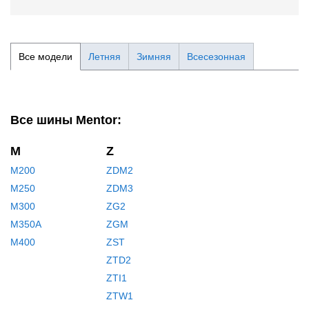
Все модели
Летняя
Зимняя
Всесезонная
Все шины Mentor:
M
Z
M200
ZDM2
M250
ZDM3
M300
ZG2
M350A
ZGM
M400
ZST
ZTD2
ZTI1
ZTW1