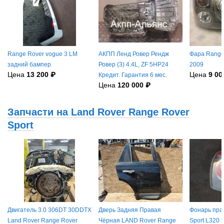
Range Rover vogue 3 LM
АКПП Ленд Ровер Рендж
Фара Range 
задний бампер
Ровер (3) 4.4L, ZF 5HP24
2009
Цена
13 200 ₽
Цена
9 00
Кредит. Гарантия 6 мес.
Цена
120 000 ₽
Запчасти на Land Rover Range Rover
Sport
Двигатель 3.0 306DT 30DDTX
Дверь Задняя Правая
Фонарь пра
Land Rover Range Rover
Чёрная LAND Rover Range
Sport L320 