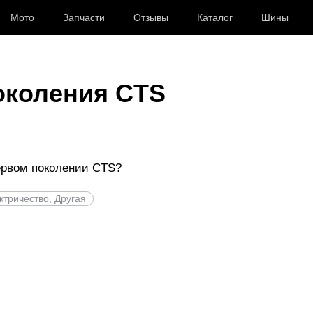
Мото
Запчасти
Отзывы
Каталог
Шины
околения CTS
ервом поколении CTS?
ектричество, Другая