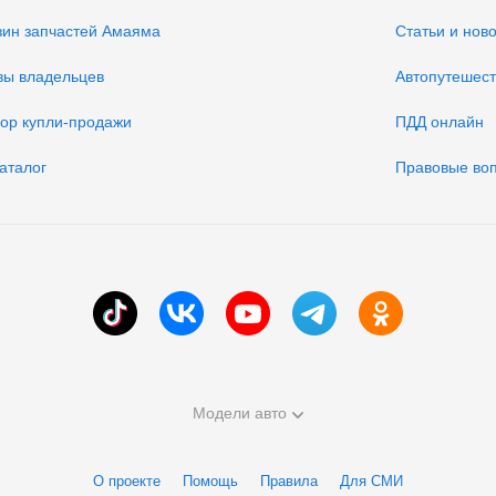
зин запчастей Амаяма
Статьи и нов
вы владельцев
Автопутешес
вор купли-продажи
ПДД онлайн
аталог
Правовые во
Модели авто
О проекте
Помощь
Правила
Для СМИ