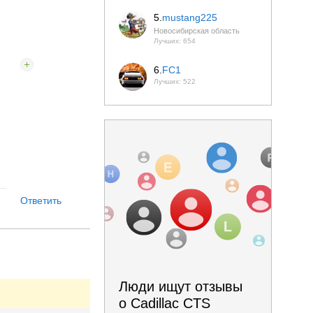
5.
mustang225
Новосибирская область
Лучших: 654
6.
FC1
Лучших: 522
Ответить
Люди ищут отзывы
о Cadillac CTS