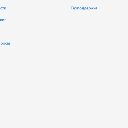
ости
Техподдержка
твия
просы