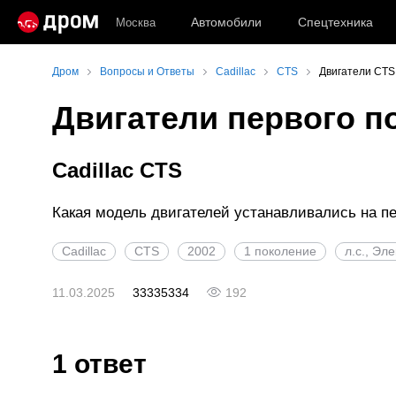
Автомобили
Спецтехника
Москва
Дром
Вопросы и Ответы
Cadillac
CTS
Двигатели CTS
Двигатели первого п
Cadillac CTS
Какая модель двигателей устанавливались на п
Cadillac
CTS
2002
1 поколение
л.с., Эл
11.03.2025
33335334
192
1 ответ