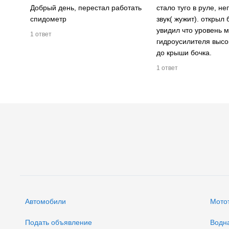
Добрый день, перестал работать
стало туго в руле, н
спидометр
звук( жужит). открыл 
увидил что уровень 
1 ответ
гидроусилителя высок
до крыши бочка.
1 ответ
Автомобили
Мото
Подать объявление
Водн