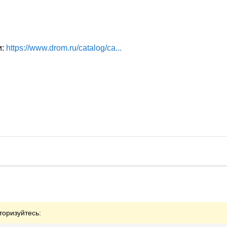
и:
https://www.drom.ru/catalog/ca...
торизуйтесь: