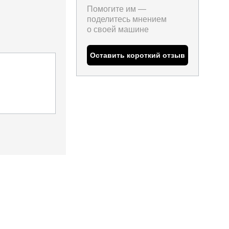
Помогите им —
поделитесь мнением
о
своей машине
Оставить короткий отзыв