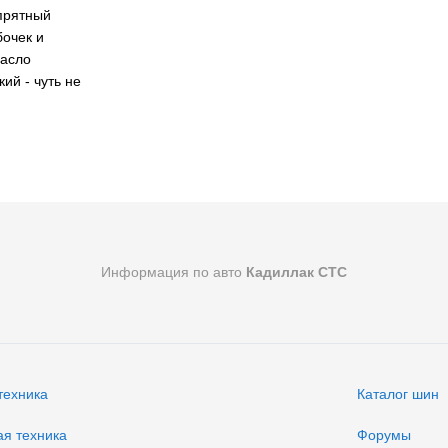
епрятный
бочек и
масло
ий - чуть не
Информация по авто
Кадиллак СТС
техника
Каталог шин
ая техника
Форумы