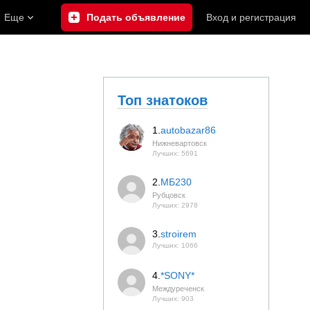
Еще
Подать объявление
Вход
и
регистрация
Топ знатоков
1.
autobazar86
Нижневартовск
Лучших: 5691
2.
МБ230
Рубцовск
Лучших: 2978
3.
stroirem
Лучших: 1066
4.
*SONY*
Междуреченск
Лучших: 903