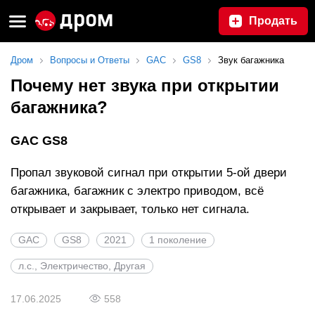
Продать
Дром
Вопросы и Ответы
GAC
GS8
Звук багажника
Почему нет звука при открытии
багажника?
GAC GS8
Пропал звуковой сигнал при открытии 5-ой двери
багажника, багажник с электро приводом, всё
открывает и закрывает, только нет сигнала.
GAC
GS8
2021
1 поколение
л.с., Электричество, Другая
17.06.2025
558