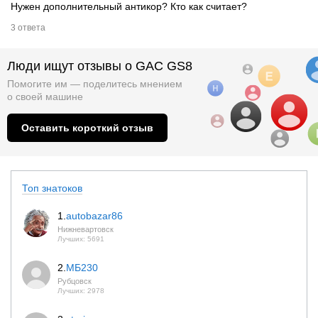
Нужен дополнительный антикор? Кто как считает?
3 ответа
Люди ищут отзывы о GAC GS8
Помогите им — поделитесь мнением
о
своей машине
Оставить короткий отзыв
Топ знатоков
1.
autobazar86
Нижневартовск
Лучших: 5691
2.
МБ230
Рубцовск
Лучших: 2978