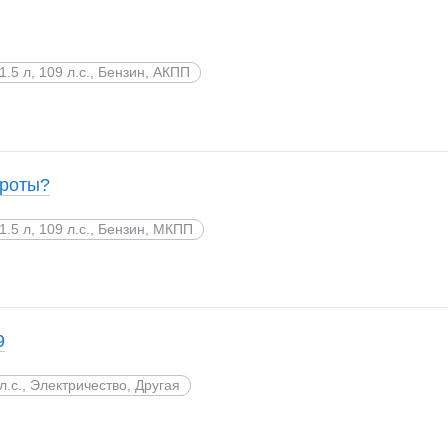
1.5 л, 109 л.с., Бензин, АКПП
ороты?
1.5 л, 109 л.с., Бензин, МКПП
9
л.с., Электричество, Другая