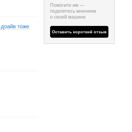
Помогите им —
поделитесь мнением
о
своей машине
 доайв тоже
Оставить короткий отзыв