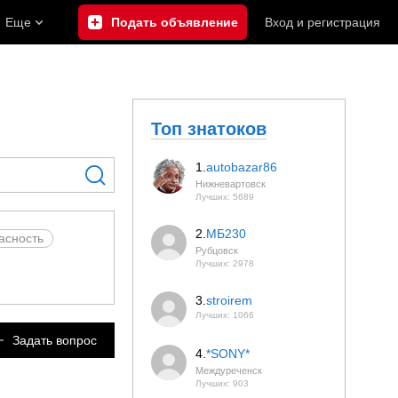
Еще
Подать объявление
Вход
и
регистрация
Топ знатоков
1.
autobazar86
Нижневартовск
Лучших: 5689
2.
МБ230
асность
Рубцовск
Лучших: 2978
3.
stroirem
Лучших: 1066
Задать вопрос
4.
*SONY*
Междуреченск
Лучших: 903