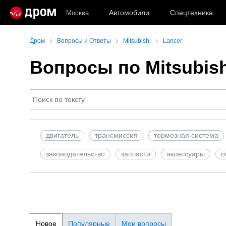
Автомобили
Спецтехника
Москва
Дром
Вопросы и Ответы
Mitsubishi
Lancer
Вопросы по Mitsubish
двигатель
трансмиссия
тормозная система
законодательство
запчасти
аксесcуары
о
Новое
Популярные
Мои вопросы