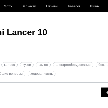
Мото
Запчасти
Отзывы
Каталог
Шины
i Lancer 10
колеса
кузов
салон
электрооборудование
безоп
бщие вопросы
ходовая часть