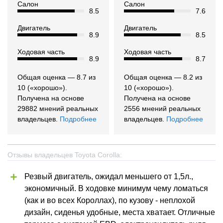
Салон
Салон
8.5
7.6
Двигатель
Двигатель
8.9
8.5
Ходовая часть
Ходовая часть
8.9
8.7
Общая оценка — 8.7 из
Общая оценка — 8.2 из
10 («хорошо»).
10 («хорошо»).
Получена на основе
Получена на основе
29882 мнений реальных
2556 мнений реальных
владельцев.
Подробнее
владельцев.
Подробнее
Отзывы владельцев Toyota Corolla:
Резвый двигатель, ожидал меньшего от 1,5л., 
экономичный. В ходовке минимум чему ломаться 
(как и во всех Короллах), по кузову - неплохой 
дизайн, сиденья удобные, места хватает. Отличные 