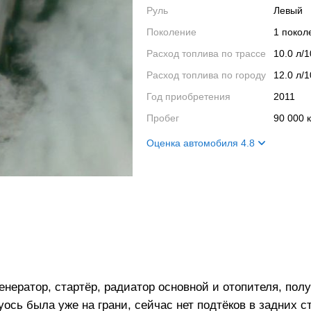
Руль
Левый
Поколение
1 поко
Расход топлива по трассе
10.0 л/
Расход топлива по городу
12.0 л/
Год приобретения
2011
Пробег
90 000 
Оценка автомобиля 4.8
Внешний вид
6
Салон
3
Двигатель
3
Ходовые качества
7
енератор, стартёр, радиатор основной и отопителя, пол
ось была уже на грани, сейчас нет подтёков в задних с