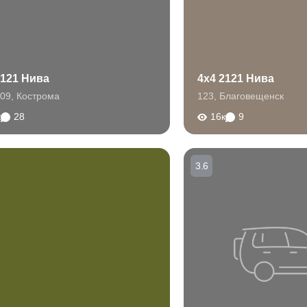
2121 Нива
4x4 2121 Нива
09
,
Кострома
123
,
Благовещенск
к
28
16к
9
3.6