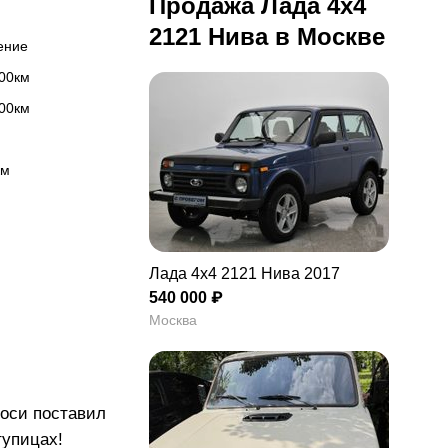
Продажа Лада 4x4
2121 Нива в Москве
ление
100км
100км
км
Лада 4x4 2121 Нива 2017
540 000 ₽
Москва
уоси поставил
тупицах!