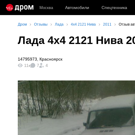
Автомобили
Спецтехника
Москва
Дром
Отзывы
Лада
4x4 2121 Нива
2011
Отзыв ав
Лада 4x4 2121 Нива 2
14795973
,
Красноярск
11к
7
4