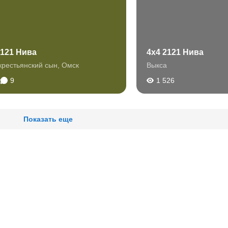
2121 Нива
4x4 2121 Нива
крестьянский сын
,
Омск
Выкса
к
9
1 526
Показать еще