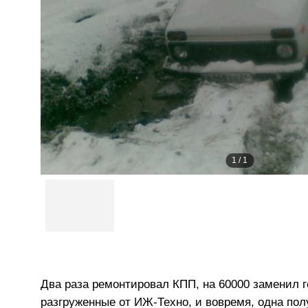
1
/
1
Два раза ремонтировал КПП, на 60000 заменил г
разгруженные от ИЖ-Техно, и вовремя, одна полу