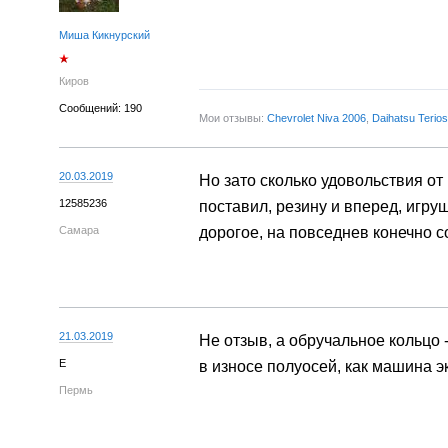
Миша Кикнурский
Киров
Сообщений: 190
Мои отзывы:
Chevrolet Niva 2006
,
Daihatsu Terio
20.03.2019
Но зато сколько удовольствия от
12585236
поставил, резину и вперед, игру
Самара
дорогое, на повседнев конечно с
21.03.2019
Не отзыв, а обручальное кольцо -
Е
в износе полуосей, как машина э
Пермь