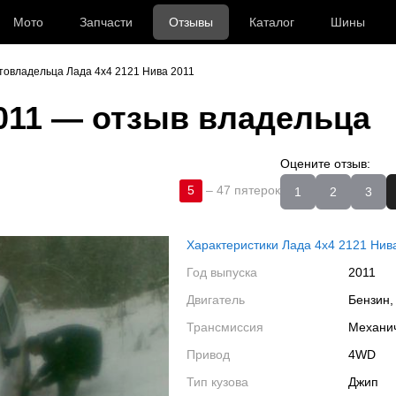
Мото
Запчасти
Отзывы
Каталог
Шины
товладельца Лада 4x4 2121 Нива 2011
011
— отзыв владельца
Оцените отзыв:
5
–
47 пятерок
1
2
3
Характеристики Лада 4x4 2121 Нив
Год выпуска
2011
Двигатель
Бензин,
Трансмиссия
Механи
Привод
4WD
Тип кузова
Джип