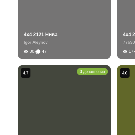
4x4 2121 Нива
4x4 
Igor Aleynov
77690
30к
47
17
3 дополнения
4.7
4.6