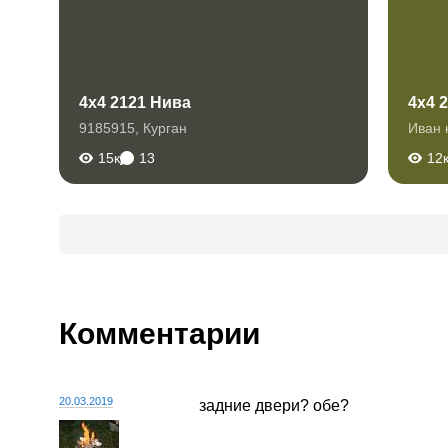
4x4 2121 Нива
4x4 
9185915
,
Курган
Иван 
15к
13
12
Комментарии
20.03.2019
задние двери? обе?