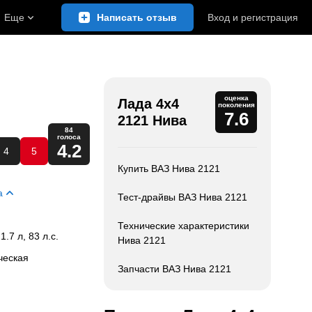
Еще
Написать отзыв
Вход
и
регистрация
оценка
Лада 4x4
поколения
7.6
2121 Нива
84
голоса
4.2
4
5
Купить ВАЗ Нива 2121
а
Тест-драйвы ВАЗ Нива 2121
Технические характеристики
 1.7 л, 83 л.с.
Нива 2121
ческая
Запчасти ВАЗ Нива 2121