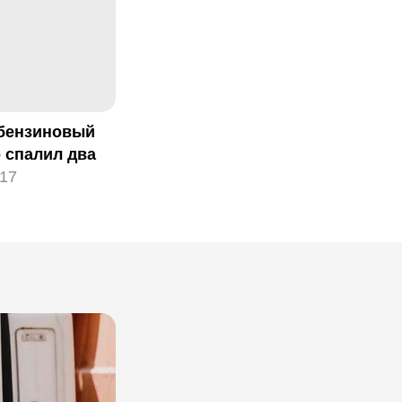
 бензиновый
 спалил два
17