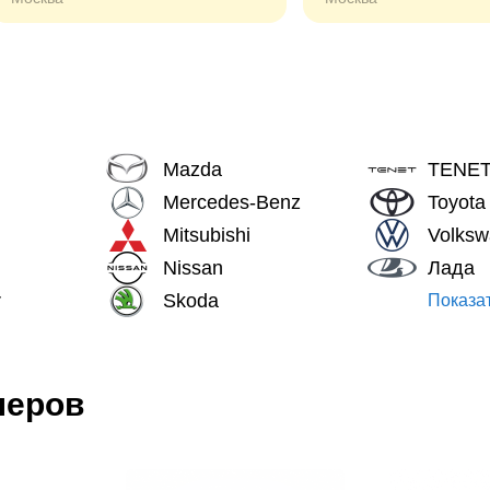
Mazda
TENE
Mercedes-Benz
Toyota
Mitsubishi
Volks
Nissan
Лада
r
Skoda
Показат
леров