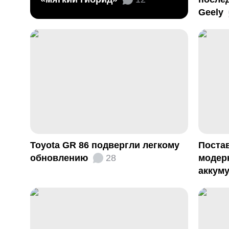
Geely
Toyota GR 86 подвергли легкому
Поста
обновлению
28
модер
аккум