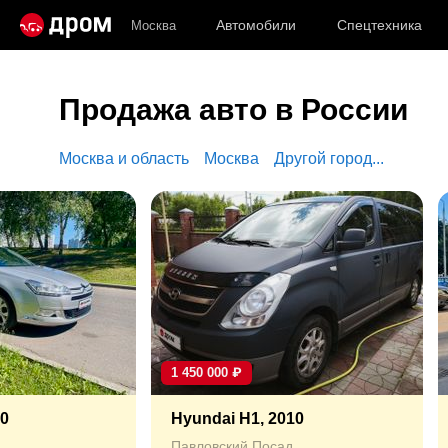
Автомобили
Спецтехника
Москва
Продажа авто в России
Москва и область
Москва
Другой город...
1 450 000
₽
10
Hyundai H1, 2010
Павловский Посад