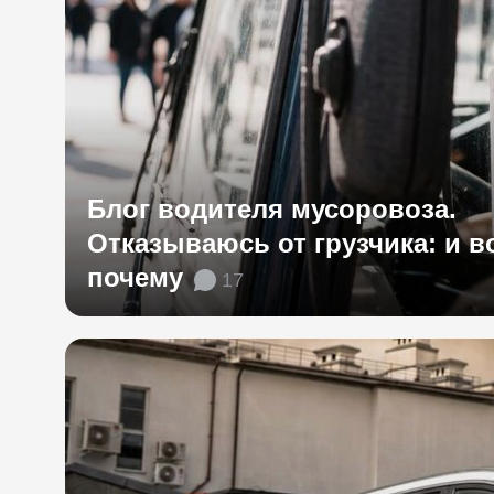
Блог водителя мусоровоза.
Отказываюсь от грузчика: и в
почему
17