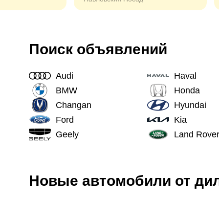
Поиск объявлений
Audi
Haval
BMW
Honda
Changan
Hyundai
Ford
Kia
Geely
Land Rove
Новые
автомобили
от ди