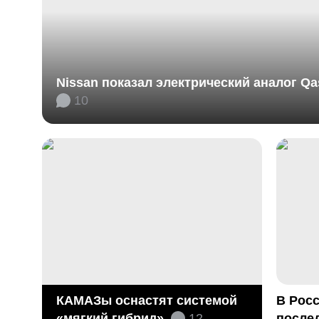
Nissan показал электрический аналог Qa
10
КАМАЗы оснастят системой
В Рос
«мягкий гибрид»
12
после