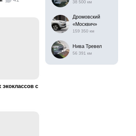
38 500 км
Дромовский
«Москвич»
159 350 км
Нива Тревел
56 391 км
 экоклассов с