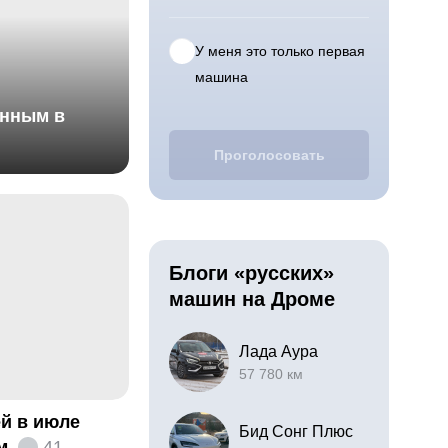
У меня это только первая
машина
анным в
Проголосовать
Блоги «русских»
машин на Дроме
Лада Аура
57 780 км
й в июле
Бид Сонг Плюс
м
41