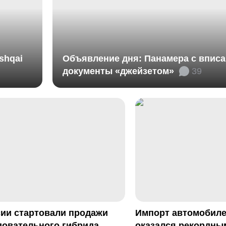
shqai
Объявление дня: Панамера с впис
документы «джейзетом»
39
сии стартовали продажи
Импорт автомобиле
довательного гибрида
оказался рекордны