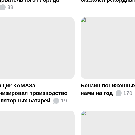
39
вщик КАМАЗа
Бензин пониженных
низировал производство
нами на год
170
уляторных батарей
19