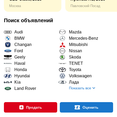
Москва
Павловский Посад
Поиск объявлений
Audi
Mazda
BMW
Mercedes-Benz
Changan
Mitsubishi
Ford
Nissan
Geely
Skoda
Haval
TENET
Honda
Toyota
Hyundai
Volkswagen
Kia
Лада
Показать все
Land Rover
Продать
Оценить