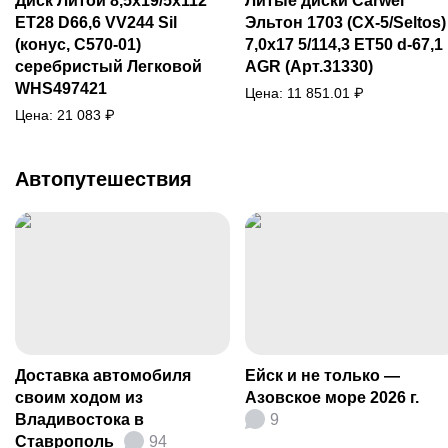
Диск Литой 8,5x19/5x112
Литые диски Carwel
ET28 D66,6 VV244 Sil
Эльтон 1703 (CX-5/Seltos)
(конус, C570-01)
7,0x17 5/114,3 ET50 d-67,1
серебристый Легковой
AGR (Арт.31330)
WHS497421
Цена:
11 851.01
₽
Цена:
21 083
₽
Автопутешествия
Доставка автомобиля
Ейск и не только —
своим ходом из
Азовское море 2026 г.
Владивостока в
9
Ставрополь
94