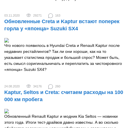
03.11.2020
29271
163
Обновленные Creta и Kaptur встают поперек
горла у «японца» Suzuki SX4
Что нового появилось в Hyundai Creta и Renault Kaptur после
недавних рестайлингов? Так ли они хороши, как на то
указывает статистика продаж и большой спрос? Может быть,
есть смысл соригинальничать и переплатить за чистокровного
«японца» Suzuki SX4?
24.08.2020
34176
260
Kaptur, Seltos и Creta: считаем расходы на 100
000 км пробега
Обновленный Renault Kaptur и модник Kia Seltos — новинки
этого года. Итоги тест-драйвов давно известны. А во сколько