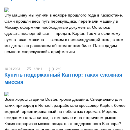
Эту машину мы купили в ноябре прошлого года в Казахстане.
Сами прошли весь путь перекупщика, перегнали машину в
Москву, оформили необходимые документы. Осталось
сделать последний шаг — продать Kaptur. Так что если кому
нужна такая машина — вэлком в нижеследующий текст, в нем
мы детально расскажем об этом автомобиле. Плюс дадим
немного «перекупской» арифметики.
10.01.2023
42941
240
Купить подержанный Каптюр: такая сложная
миссия
Всем хорош старина Duster, кроме дизайна. Специально для
таких приверед в Renault разработали кроссовер Kaptur, более
модный, ориентированный на небогатых горожан. Модель
ожидаемо стала хитом, в том числе и на вторичном рынке.
Каких сюрпризов можно ожидать от подержанного Каптюра?
На что обратить внимание при покупке и сколько нужно денег