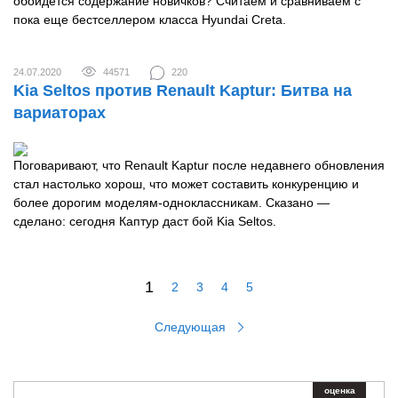
обойдется содержание новичков? Считаем и сравниваем с
пока еще бестселлером класса Hyundai Creta.
24.07.2020
44571
220
Kia Seltos против Renault Kaptur: Битва на
вариаторах
Поговаривают, что Renault Kaptur после недавнего обновления
стал настолько хорош, что может составить конкуренцию и
более дорогим моделям-одноклассникам. Сказано —
сделано: сегодня Каптур даст бой Kia Seltos.
1
2
3
4
5
Следующая
оценка