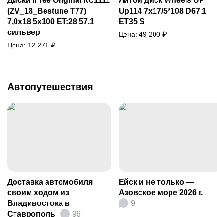
Диски iFree Original КС1111
Литой диск Wheels UP
(ZV_18_Bestune T77)
Up114 7x17/5*108 D67.1
7,0x18 5x100 ET:28 57.1
ET35 S
сильвер
Цена:
49 200
₽
Цена:
12 271
₽
Автопутешествия
Доставка автомобиля
Ейск и не только —
своим ходом из
Азовское море 2026 г.
Владивостока в
9
Ставрополь
96