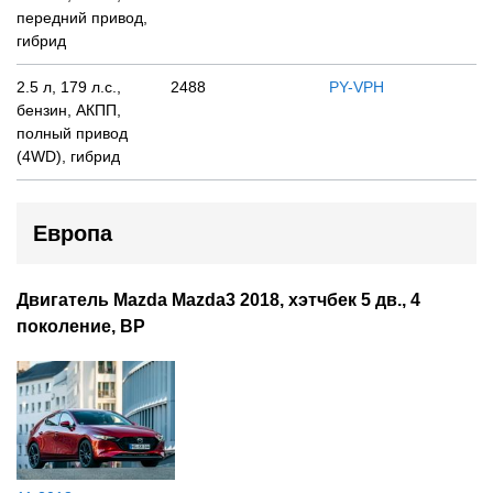
передний привод,
гибрид
2.5 л, 179 л.с.,
2488
PY-VPH
бензин, АКПП,
полный привод
(4WD), гибрид
Европа
Двигатель Mazda Mazda3 2018, хэтчбек 5 дв., 4
поколение, BP