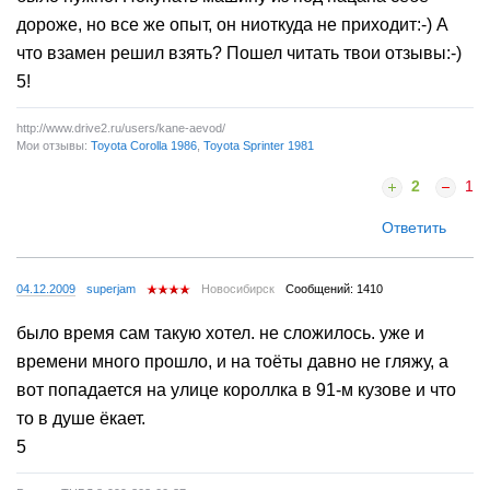
дороже, но все же опыт, он ниоткуда не приходит:-) А
что взамен решил взять? Пошел читать твои отзывы:-)
5!
http://www.drive2.ru/users/kane-aevod/
Мои отзывы:
Toyota Corolla 1986
,
Toyota Sprinter 1981
2
1
Ответить
04.12.2009
superjam
Новосибирск
Сообщений: 1410
было время сам такую хотел. не сложилось. уже и
времени много прошло, и на тоёты давно не гляжу, а
вот попадается на улице короллка в 91-м кузове и что
то в душе ёкает.
5