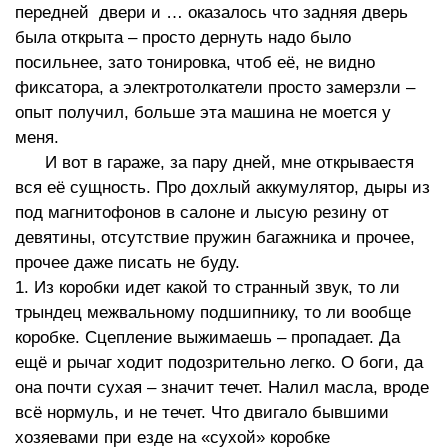
передней двери и … оказалось что задняя дверь
была открыта – просто дернуть надо было
посильнее, зато тонировка, чтоб её, не видно
фиксатора, а электротолкатели просто замерзли –
опыт получил, больше эта машина не моется у
меня.
И вот в гараже, за пару дней, мне открываестя
вся её сущность. Про дохлый аккумулятор, дыры из
под магнитофонов в салоне и лысую резину от
девятины, отсутствие пружин багажника и прочее,
прочее даже писать не буду.
1. Из коробки идет какой то странный звук, то ли
трындец межвальному подшипнику, то ли вообще
коробке. Сцепление выжимаешь – пропадает. Да
ещё и рычаг ходит подозрительно легко. О боги, да
она почти сухая – значит течет. Налил масла, вроде
всё нормуль, и не течет. Что двигало бывшими
хозяевами при езде на «сухой» коробке