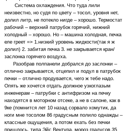
Система охлаждения. Что туда лили
неизвестно, но судя по цвету – тосол, уровня нет,
долил литр, не потекло нигде – хорошо. Термостат
рабочий – верхний патрубок горячий, нижний
холодный – хорошо. Но – машина холодная, печка
еле греет => 1.низкий уровень жидкости(так я ж
долил) 2. забитая печка 3. не закрывается кран/
заслонка горячего воздуха.
Разобрав полпанели добрался до заслонки –
отлично закрывается, отцепил и подул в патрубок
печки – отлично продувается, чего ж тебе надо.
Опять же хочется отдать должное узкоглазым
инженерам – патрубки с антифризом на печку
находятся в моторном отсеке, а не в салоне, как в
9ке (помнится лет 10 назад сорвало хомутик, да
ноги мне тосолом 86 градусным полило однажды –
классные ощущения, а потом ехать без печки
пришлось, типа Эйс Вентура, мороз градусов 35