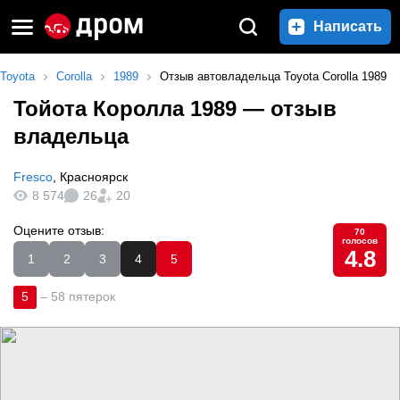
Написать
Toyota
Corolla
1989
Отзыв автовладельца Toyota Corolla 1989
Тойота Королла 1989
— отзыв
владельца
Fresco
,
Красноярск
8 574
26
20
Оцените отзыв:
70
голосов
4.8
1
2
3
4
5
5
–
58 пятерок