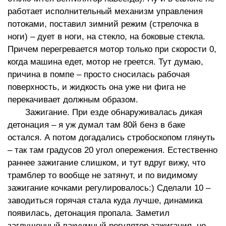
работает исполнительный механизм управления
потоками, поставил зимний режим (стрелочка в
ноги) – дует в ноги, на стекло, на боковые стекла.
Причем перегревается мотор только при скорости 0,
когда машина едет, мотор не греется. Тут думаю,
причина в помпе – просто сносилась рабочая
поверхность, и жидкость она уже ни фига не
перекачивает должным образом.
Зажигание. При езде обнаруживалась дикая
детонация – я уж думал там 80й бенз в баке
остался. А потом догадались стробоскопом глянуть
– так там градусов 20 угол опережения. Естественно
раннее зажигание слишком, и тут вдруг вижу, что
трамблер то вообще не затянут, и по видимому
зажигание кочками регулировалось:) Сделали 10 –
заводиться горячая стала куда лучше, динамика
появилась, детонация пропала. Заметил
заглушенный вакуумный регулятор зажигания, но