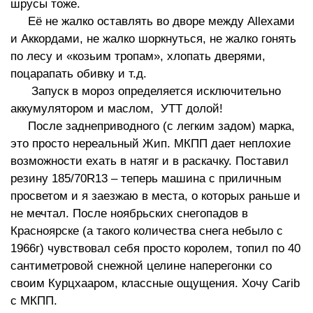
шрусы тоже.
Её не жалко оставлять во дворе между Allexами
и Аккордами, не жалко шоркнуться, не жалко гонять
по лесу и «козьим тропам», хлопать дверями,
поцарапать обивку и т.д.
Запуск в мороз определяется исключительно
аккумулятором и маслом, УТТ долой!
После заднеприводного (с легким задом) марка,
это просто нереальный Жип. МКПП дает неплохие
возможности ехать в натяг и в раскачку. Поставил
резину 185/70R13 – теперь машина с приличным
просветом и я заезжаю в места, о которых раньше и
не мечтал. После ноябрьских снегопадов в
Красноярске (а такого количества снега небыло с
1966г) чувствовал себя просто королем, топил по 40
сантиметровой снежной целине наперегонки со
своим Курцхааром, классные ощущения. Хочу Carib
с МКПП.