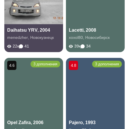
Daihatsu YRV, 2004
Lacetti, 2008
menedzher
,
Новокузнецк
xoxol80
,
Новосибирск
22к
41
39к
34
3 дополнения
3 дополнения
4.6
4.8
Opel Zafira, 2006
Pajero, 1993