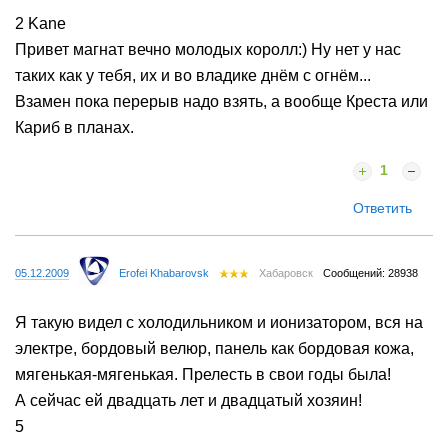
2 Kane
Привет магнат вечно молодых королл:) Ну нет у нас
таких как у тебя, их и во владике днём с огнём...
Взамен пока перерыв надо взять, а вообще Креста или
Кариб в планах.
1
Ответить
05.12.2009
Erofei Khabarovsk
Хабаровск
Сообщений: 28938
Я такую видел с холодильником и ионизатором, вся на
электре, бордовый велюр, панель как бордовая кожа,
мягенькая-мягенькая. Прелесть в свои годы была!
А сейчас ей двадцать лет и двадцатый хозяин!
5