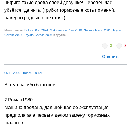
нифига такие дрова своей девушке! Неровен час
убьётся где нить. (трубки тормозные хоть поменяй,
наверно родные ещё стоят)
Мои отзывы:
Belgee X50 2024
,
Volkswagen Polo 2018
,
Nissan Teana 2011
,
Toyota
Corolla 2007
,
Toyota Corolla 2007
и другие
3
3
Ответить
05.12.2009
fresc0 - autor
Всем спасибо большое.
2 Роман1980
Машина продана, дальнейшая её эксплуатация
предполагала первым делом замену тормозных
шлангов.