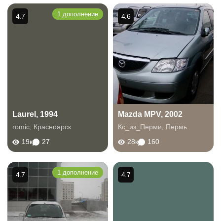
1 дополнение
4.7
4.6
Laurel, 1994
Mazda MPV, 2002
romic
,
Красноярск
Кс_из_Перми
,
Пермь
19к
27
28к
160
1 дополнение
4.7
4.7