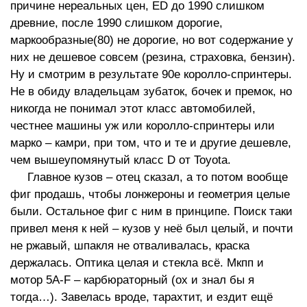
причине нереальных цен, ED до 1990 слишком
древние, после 1990 слишком дорогие,
маркообразные(80) не дорогие, но вот содержание у
них не дешевое совсем (резина, страховка, бензин).
Ну и смотрим в результате 90е королло-спринтеры.
Не в обиду владельцам зубаток, бочек и премок, но
никогда не понимал этот класс автомобилей,
честнее машины уж или королло-спринтеры или
марко – камри, при том, что и те и другие дешевле,
чем вышеупомянутый класс D от Toyota.
Главное кузов – отец сказал, а то потом вообще
фиг продашь, чтобы лонжероны и геометрия целые
были. Остальное фиг с ним в принципе. Поиск таки
привел меня к ней – кузов у неё был целый, и почти
не ржавый, шпакля не отваливалась, краска
держалась. Оптика целая и стекла всё. Мкпп и
мотор 5A-F – карбюраторный (ох и знал бы я
тогда…). Завелась вроде, тарахтит, и ездит ещё