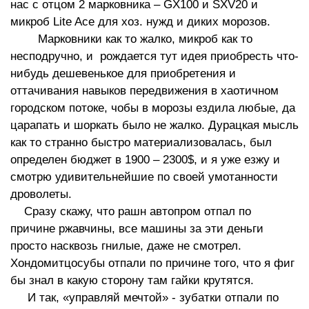
нас с отцом 2 марковника – GX100 и SXV20 и
микроб Lite Ace для хоз. нужд и диких морозов.
Марковники как то жалко, микроб как то
несподручно, и рождается тут идея приобресть что-
нибудь дешевенькое для приобретения и
оттачивания навыков передвижения в хаотичном
городском потоке, чобы в морозы ездила любые, да
царапать и шоркать было не жалко. Дурацкая мысль
как то странно быстро материализовалась, был
определен бюджет в 1900 – 2300$, и я уже езжу и
смотрю удивительнейшие по своей умотанности
дроволеты.
Сразу скажу, что рашн автопром отпал по
причине ржавчины, все машины за эти деньги
просто насквозь гнилые, даже не смотрел.
Хондомитцосубы отпали по причине того, что я фиг
бы знал в какую сторону там гайки крутятся.
И так, «управляй мечтой» - зубатки отпали по