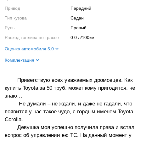
Привод
Передний
Тип кузова
Седан
Руль
Правый
Расход топлива по трассе
0.0 л/100км
Оценка автомобиля 5.0
Внешний вид
5
Комплектация
Салон
5
Название
SE Limited
Двигатель
5
Приветствую всех уважаемых дромовцев. Как
Цвет кузова
Белый
купить Toyota за 50 труб, может кому пригодится, не
Ходовые качества
5
Цвет салона
Бордовый
знаю…
Не думали – не ждали, и даже не гадали, что
появится у нас такое чудо, с гордым именем Toyota
Corolla.
Девушка моя успешно получила права и встал
вопрос об управлении ею ТС. На данный момент у