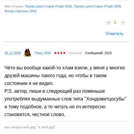
Мои отзывы:
Toyota Land Cruiser Prado 2010
,
Toyota Land Cruiser Prado 2005
,
Honda Odyssey 2002
1
Ответить
05.12.2009
Тёма_NSK
Новосиб
Сообщений: 1523
Чёто вы вообще какой-то хлам взяли, у меня у многих
друзей машины такого года, но чтобы в таком
состоянии я не видел.
P.S. автор, пиши в следующий раз поменьше
употребляя выдуманных слов типа "Хондомитцосубы"
и тому подобное, а то читать не оч интересно
становится, честное слово.
как говорил мой дед: "я твой дед"