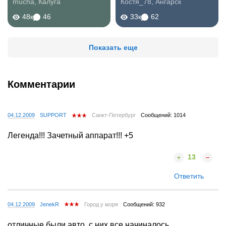
mucha
,
Калуга
Костя_78
,
Ангарск
48к
46
33к
62
Показать еще
Комментарии
04.12.2009
SUPPORT
Санкт-Петербург
Сообщений: 1014
Легенда!!! Зачетный аппарат!!! +5
13
Ответить
04.12.2009
JenekR
Город у моря
Сообщений: 932
отличные были авто, с них все начиналось