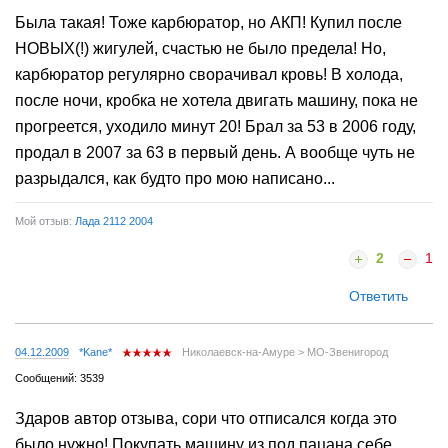
Была такая! Тоже карбюратор, но АКП! Купил после
НОВЫХ(!) жигулей, счастью не было предела! Но,
карбюратор регулярно сворачивал кровь! В холода,
после ночи, кробка не хотела двигать машину, пока не
прогреется, уходило минут 20! Брал за 53 в 2006 году,
продал в 2007 за 63 в первый день. А вообще чуть не
разрыдался, как будто про мою написано...
Мой отзыв:
Лада 2112 2004
2
1
Ответить
04.12.2009
*Kane*
Николаевск-на-Амуре > МО-Звенигород
Сообщений: 3539
Здаров автор отзыва, сори что отписался когда это
было нужно! Покупать машину из под пацана себе