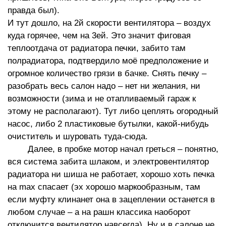
правда был).
И тут дошло, на 2й скорости вентилятора – воздух
куда горячее, чем на 3ей. Это значит фиговая
теплоотдача от радиатора печки, забито там
полрадиатора, подтвердило моё предположение и
огромное количество грязи в бачке. Снять печку –
разобрать весь салон надо – нет ни желания, ни
возможности (зима и не отапливаемый гараж к
этому не располагают). Тут либо цеплять огородный
насос, либо 2 пластиковые бутылки, какой-нибудь
очиститель и шуровать туда-сюда.
Далее, в пробке мотор начал греться – понятно,
вся система забита шлаком, и электровентилятор
радиатора ни шиша не работает, хорошо хоть печка
на max спасает (эх хорошо маркообразным, там
если муфту клинанет она в зацеплении останется в
любом случае – а на рашн классика наоборот
отключится вентилятор навсегда). Ну и в салоне не