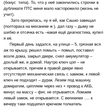
(бонус типа). То, что у неё закончились строчки в
дубликате ПТС меня мало насторожило (жизнь не
учит).
Зато прогрелась, ну я ей, как Сашко завещал
(полтораха на механике ж ), дал газу – дыму не
шибко и отсечка есть –какая ещё диагностика, купил
я её.
Первый день задался, на улице – 5, грязная вся
аж по крышу, решил помыть – помыл, поставил
возле дома, закрыл двери, снял аккумулятор –
дохлый же, и домой. Наутро ключ цоп – не
открывается, причем в правой двери явно
отсутствует механическая связь с замком, к левой
ключ не подходит – дурак. Лезем под машину,
домкратим, цепляем через низ + провод к АКБ,
минус на массу – фиг, не отрывается. Ломаем
левый замок, не открывается. С великими …. к
вечеру таки подцепил крючком толкатель