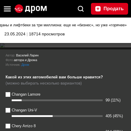
Продать
даны и лифтбеки за три миллиона: еще не «бизнес», но уже «горячее»
23.05.2024
|
18714 просмотров
Седаны и лифтбеки за три
Автор:
Василий Ларин
Фото
автора и Дрома
миллиона: еще не «бизнес», но
Источник:
Дром
уже «горячее»
Какой из этих автомобилей вам больше нравится?
(можно выбирать несколько вариантов)
Changan Lamore
99 (11%)
Changan Uni-V
405 (45%)
Chery Arrizo 8