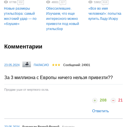
67786
332
48001
227
53902
618
Новые размеры
Обессилевшие.
«Все во имя
утильсбора: самый
Изучаем, что еще
человека!»: попытка
жестокий удар — по
интересного можно
купить Ладу Искру
«бэушке»
привезти под новый
утильсбор
Комментарии
23.05.2024
ПАЛАСИО
Сообщений: 24901
За 3 миллиона с Европы ничего нельзя привезти??
Продам уши от мертвого осла.
208
21
Ответить
23.05.2024
Бурумхан Второй-Второй
Курумоч