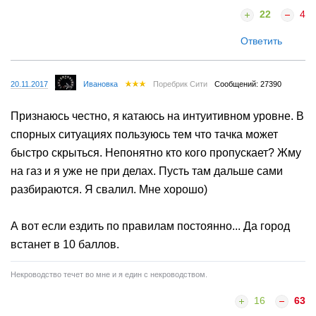
22
4
Ответить
20.11.2017
Ивановка
Поребрик Сити
Сообщений: 27390
Признаюсь честно, я катаюсь на интуитивном уровне. В
спорных ситуациях пользуюсь тем что тачка может
быстро скрыться. Непонятно кто кого пропускает? Жму
на газ и я уже не при делах. Пусть там дальше сами
разбираются. Я свалил. Мне хорошо)
А вот если ездить по правилам постоянно... Да город
встанет в 10 баллов.
Некроводство течет во мне и я един с некроводством.
16
63