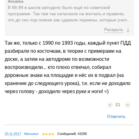
Arcales
В 98-99 в школе автодело было ещё по советской
программе. Так там так натаскали на матчать и правила,
что до сих пор помню как сдавали термины, которые учили
наизусть. Все знаки и положения разбирали с...
Так же, только с 1990 по 1993 годы, каждый пункт ПДД
разбирали по косточкам, в теории с примерами на
доске, а затем на автодроме по возможности
воспроизводили... кто плохо отвечал, собирал
дорожные знаки на площадке и нёс их в подвал (на
хранение до следующего урока), т.е. если не доходило
через голову - доходило через руки и ноги! =)
21
Ответить
20.11.2017
Миxaлыч
Сообщений: 43295