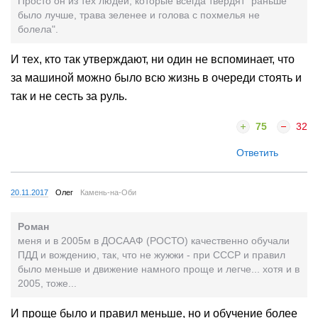
Просто он из тех людей, которые всегда твердят "раньше
было лучше, трава зеленее и голова с похмелья не
болела".
И тех, кто так утверждают, ни один не вспоминает, что
за машиной можно было всю жизнь в очереди стоять и
так и не сесть за руль.
75
32
Ответить
20.11.2017
Олег
Камень-на-Оби
Роман
меня и в 2005м в ДОСААФ (РОСТО) качественно обучали
ПДД и вождению, так, что не жужжи - при СССР и правил
было меньше и движение намного проще и легче... хотя и в
2005, тоже...
И проще было и правил меньше, но и обучение более