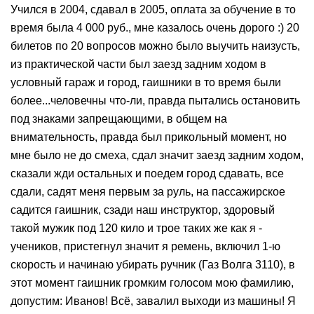
Учился в 2004, сдавал в 2005, оплата за обучение в то
время была 4 000 руб., мне казалось очень дорого :) 20
билетов по 20 вопросов можно было выучить наизусть,
из практической части был заезд задним ходом в
условный гараж и город, гаишники в то время были
более...человечны что-ли, правда пытались остановить
под знаками запрещающими, в общем на
внимательность, правда был прикольный момент, но
мне было не до смеха, сдал значит заезд задним ходом,
сказали жди остальных и поедем город сдавать, все
сдали, садят меня первым за руль, на пассажирское
садится гаишник, сзади наш инструктор, здоровый
такой мужик под 120 кило и трое таких же как я -
учеников, пристегнул значит я ремень, включил 1-ю
скорость и начинаю убирать ручник (Газ Волга 3110), в
этот момент гаишник громким голосом мою фамилию,
допустим: Иванов! Всё, завалил выходи из машины! Я