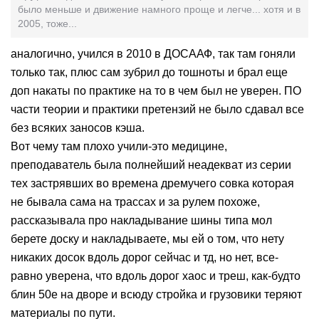
было меньше и движение намного проще и легче... хотя и в
2005, тоже...
аналогично, учился в 2010 в ДОСААФ, так там гоняли
только так, плюс сам зубрил до тошноты и брал еще
доп накаты по практике на то в чем был не уверен. ПО
части теории и практики претензий не было сдавал все
без всяких заносов кэша.
Вот чему там плохо учили-это медицине,
преподаватель была полнейший неадекват из серии
тех застрявших во времена дремучего совка которая
не бывала сама на трассах и за рулем похоже,
рассказывала про накладывание шины типа мол
берете доску и накладываете, мы ей о том, что нету
никаких досок вдоль дорог сейчас и тд, но нет, все-
равно уверена, что вдоль дорог хаос и треш, как-будто
блин 50е на дворе и всюду стройка и грузовики теряют
материалы по пути.