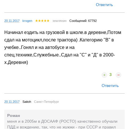
Ответить
20.11.2017
krogen
землянин
Сообщений: 67792
Начинал ездить на грузовой в школе.в деревне,Потом
сдал на мотоцикл,после трактора) .Категорию "В" в
учебке..Гонял и на автобусе и на
спец.технике,Служебные..Сдал на "С" и "Д" в 2000-
х.Деревня)
3
Ответить
20.11.2017
Saitoh
Санкт-Петербург
Роман
меня и в 2005м в ДОСААФ (РОСТО) качественно обучали
ПДД и вождению, так, что не жужжи - при СССР и правил