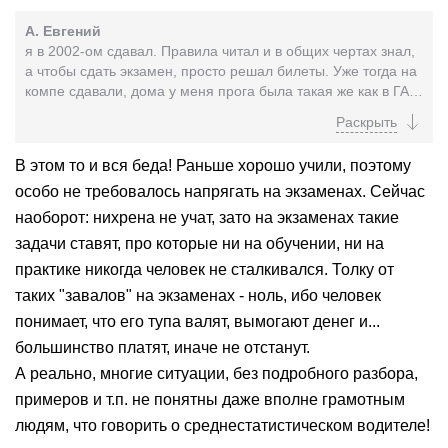
А. Евгений
я в 2002-ом сдавал. Правила читал и в общих чертах знал,
а чтобы сдать экзамен, просто решал билеты. Уже тогда на
компе сдавали, дома у меня прога была такая же как в ГАИ
(тогда еще), и по ошибкам там...
В этом то и вся беда! Раньше хорошо учили, поэтому
особо не требовалось напрягать на экзаменах. Сейчас
наоборот: нихрена не учат, зато на экзаменах такие
задачи ставят, про которые ни на обучении, ни на
практике никогда человек не сталкивался. Толку от
таких "завалов" на экзаменах - ноль, ибо человек
понимает, что его тупа валят, вымогают денег и...
большинство платят, иначе не отстанут.
А реально, многие ситуации, без подробного разбора,
примеров и т.п. не понятны даже вполне грамотным
людям, что говорить о среднестатистическом водителе!