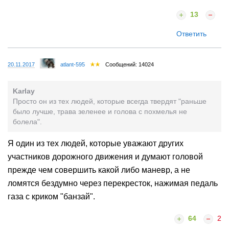
13
Ответить
20.11.2017
atlant-595
Сообщений: 14024
Karlay
Просто он из тех людей, которые всегда твердят "раньше
было лучше, трава зеленее и голова с похмелья не
болела".
Я один из тех людей, которые уважают других
участников дорожного движения и думают головой
прежде чем совершить какой либо маневр, а не
ломятся бездумно через перекресток, нажимая педаль
газа с криком "банзай".
64
2