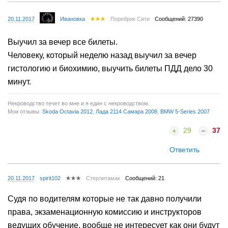
20.11.2017
Ивановка
Поребрик Сити
Сообщений: 27390
Выучил за вечер все билеты.
Человеку, который неделю назад выучил за вечер
гистологию и биохимию, выучить билеты ПДД дело 30
минут.
Некроводство течет во мне и я един с некроводством.
Мои отзывы:
Skoda Octavia 2012
,
Лада 2114 Самара 2008
,
BMW 5-Series 2007
29
37
Ответить
20.11.2017
spirit102
Стерлитамак
Сообщений: 21
Судя по водителям которые не так давно получили
права, экзаменационную комиссию и инструкторов
ведущих обучение, вообще не интересует как они будут